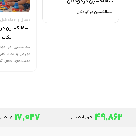
سفالکسین در کودکان
سفالکسین در کودکان
1 سال و 4 ماه قبل
سفالکسین در ک
نکات م
سفالکسین در کودکا
عوارض و نکات کلید
عفونت‌های اطفال آ
تضمین کنید.
17,027
49,862
کاربر ثبت نامی
نوبت رزر