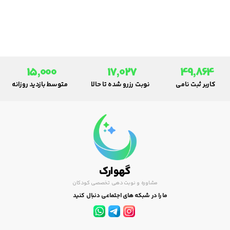
همه حال و در همه جا در حال
یادگیری هستند. آن‌ها در سال‌های
اول زندگی باید یاد بگیرند که
چطور از اشیا و زبان استفاده کنند و
درک موضوعات برایشان پيچيده
است.
15,000
17,027
49,864
کاربر ثبت نامی
نوبت رزرو شده تا حالا
متوسط بازدید روزانه
گهوارک
مشاوره و نوبت دهی تخصصی کودکان
ما را در شبکه های اجتماعی دنبال کنید