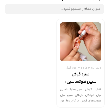
1 سال و 3 ماه و 13 روز قبل
قطره گوش
سیپروفلوکساسین :
محافظ گوش‌های کودکان
قطره گوش سیپروفلوکساسین
برای کودکان، درمانی سریع برای
عفونت‌های گوش. با کاربردها، دوز
و نکات ایمنی آشنا شوید.