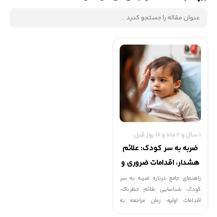
1 سال و 2 ماه و 16 روز قبل
ضربه به سر کودک: علائم
هشدار، اقدامات ضروری و
نکات مهم برای والدین
راهنمای جامع درباره ضربه به سر
کودک: شناسایی علائم خطرناک،
اقدامات اولیه، زمان مراجعه به
پزشک، و نکات ایمنی برای