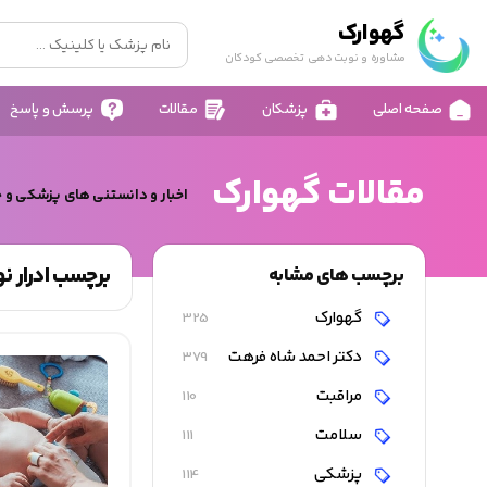
گهوارک
مشاوره و نوبت دهی تخصصی کودکان
صفحه اصلی
پزشکان
مقالات
پرسش و پاسخ
مقالات گهوارک
اخبار و دانستنی های پزشکی و 
برچسب ادرار نو
برچسب های مشابه
گهوارک
325
دکتر احمد شاه فرهت
379
مراقبت
110
سلامت
111
پزشکی
114