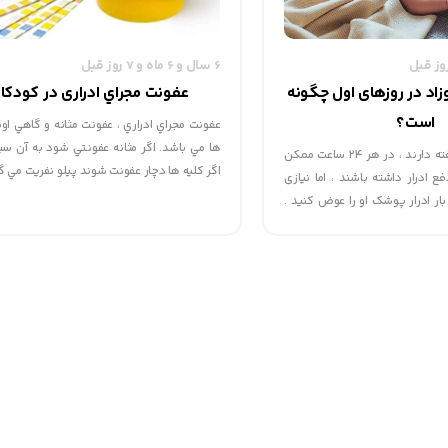
6 سال و 6 ماه و 7 روز قبل
وزاد در روزهای اول چگونه
عفونت مجراي ادراری در کودکا
است؟
عفونت مجراي ادراري ، عفونت مثانه و گاهي او
ها مي باشد. اگر مثانه عفونتي شود به آن س
نوزادانی که زیر ۶ هفته دارند ، در هر ۲۴ ساعت ممکن
اگر كليه ها دچار عفونت شوند پيلو نفريت مي گ
ا ۳۰ بار دفع ادرار داشته باشند ، اما نیازی
علائم :
ار ادرار پوشک او را عوض کنید .
1. درد در هنگام دفع ادرار
باشد ، جای نگرانی است.
2. نياز فوري به دفع