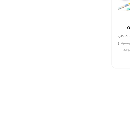
ن
قات كليه
يستيت و
ويند.