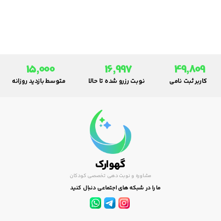
گريه او در زمان اصلي شير دهي
اش را بگيردو به اين علت دوباره
گريه خواهد كرد.
15,000
16,997
49,809
کاربر ثبت نامی
نوبت رزرو شده تا حالا
متوسط بازدید روزانه
گهوارک
مشاوره و نوبت دهی تخصصی کودکان
ما را در شبکه های اجتماعی دنبال کنید