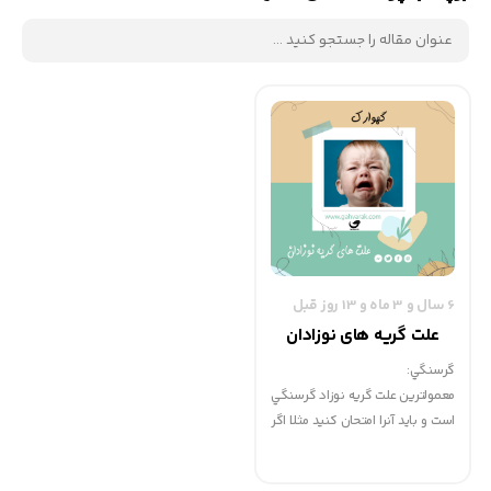
6 سال و 3 ماه و 13 روز قبل
علت گریه های نوزادان
گرسنگي:
معمولترين علت گريه نوزاد گرسنگي
است و بايد آنرا امتحان كنيد مثلا اگر
يك ساعت قبل از تايم گرسنگي به
او شير بدهيد باز نمي تواند جلوي