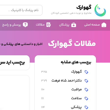
گهوارک
مشاوره و نوبت دهی تخصصی کودکان
صفحه اصلی
پزشکان
مقالات
پرسش و پاسخ
مقالات گهوارک
اخبار و دانستنی های پزشکی و 
برچسب اید سر 
برچسب های مشابه
گهوارک
325
دکتر احمد شاه فرهت
379
مراقبت
110
سلامت
111
پزشکی
114