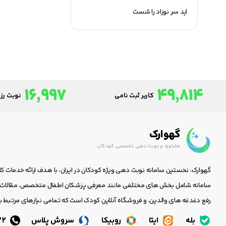
اید سر نوزاد را شست
16,997
49,814
کاربر ثبت نامی
نوبت رزر
گهوارک
مشاوره و نوبت دهی تخصصی کودکان
گهوارک، نخستین سامانه نوبت دهی ویژه کودکان در ایران، با هدف ارائه خدمات ک
سامانه شامل بخش های مختلفی مانند معرفی پزشکان اطفال متخصص، مقالات جا
رفع دغدغه های والدین، و فروشگاه آنلاین کودک است که تمامی نیازهای مرتبط با
بله
ایتا
روبیکا
سروش پلاس
05138438232