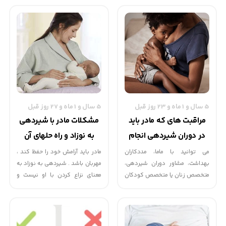
جلوگیری از رشد و تکثیر باکتری‌ها
نیستند) در کودکان استفاده
به بهبود بیماری کمک می‌کند.
می‌شود. این دارو به سیستم
آموکسی سیلین یکی از داروهای
عصبی مرکزی اثر می‌گذارد و با مهار
رایج در کودکان است که به دلیل
رفلکس سرفه در مغز به کاهش
اثربخشی و ایمنی بالا، پزشکان برای
تعداد سرفه کمک می‌کند.
درمان عفونت‌های مختلف استفاده
می‌کنند.
5 سال و 1 ماه و 23 روز قبل
5 سال و 1 ماه و 27 روز قبل
مراقبت های که مادر باید
مشکلات مادر با شیردهی
در دوران شیردهی انجام
به نوزاد و راه حلهای آن
دهد
می توانید با ماما، مددکاران
مادر باید آرامش خود را حفظ کند ،
بهداشت، مشاور دوران شیردهی،
مهربان باشد . شیردهی به نوزاد به
متخصص زنان یا متخصص کودکان
معنای نزاع کردن با او نیست و
صحبت کنید. همچنین، در این
اضطراب مادر نه تنها کمکی نمی
رابطه مادرانی که بر مشکلات
کند ، بلکه باعث ترس و وحشت
شیردهی غلبه کرده اند، گروه هایی
نوزاد می شود .
را برای کمک به مادران جدید در این