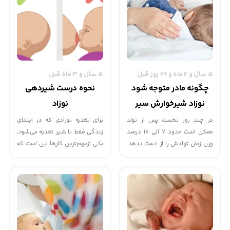
رابطه تشکیل داده اند.
5 سال و 2 ماه و 26 روز قبل
5 سال و 3 ماه قبل
چگونه مادر متوجه شود
نحوه درست شیردهی
نوزاد شیرخوارش سیر
نوزاد
شده است و شیر او کافی
در چند روز نخست پس از تولد
برای تغذیه نوزادی که در ابتدای
ممكن است حدود 7 الی 10 درصد
زندگی فقط با شیر تغذیه می‌شود،
است ؟
وزن زمان تولدش را از دست بدهد.
یکی ازمهم‌ترین کارها این است که
از حدود روز پنجم به بعد نوزاد بايد
بتوانید درست و ایده‌آل به او شیر
بر پايه‌ي منحني رشد وزن‌گيري
بدهید. چند حالت مختلف برای
مناسبي داشته باشند.
شیردهی مادر وجود دارد که مادر
می تواند از این پوزیشن ها برای
تغذیه نوزاد خود استفاده کند.