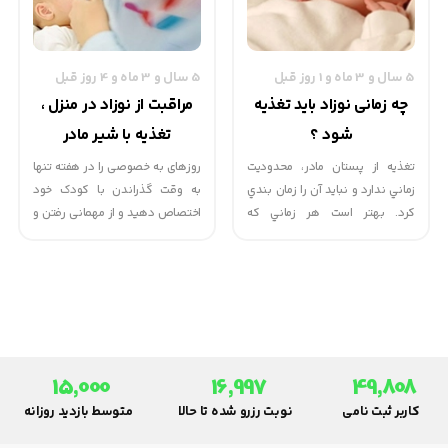
5 سال و 3 ماه و 1 روز قبل
5 سال و 3 ماه و 4 روز قبل
چه زمانی نوزاد باید تغذیه
مراقبت از نوزاد در منزل ،
شود ؟
تغذیه با شیر مادر
تغذيه از پستان مادر، محدوديت
روزهای به خصوصی را در هفته تنها
زماني ندارد و نبايد آن را زمان بندي
به وقت گذراندن با کودک خود
كرد. بهتر است هر زماني كه
اختصاص دهید و از مهمانی رفتن و
شيرخوار تقاضا مي كند، شيردهي
شلوغ نمودن خانه در این روزها
انجام گيرد.
اجتناب ورزید.
15,000
16,997
49,808
کاربر ثبت نامی
نوبت رزرو شده تا حالا
متوسط بازدید روزانه