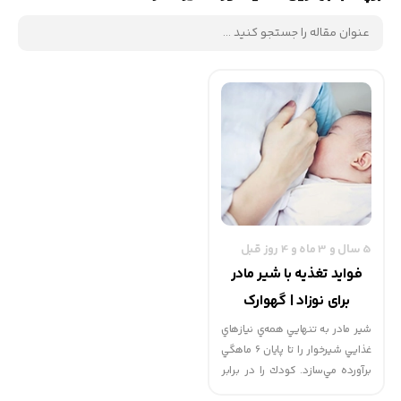
5 سال و 3 ماه و 4 روز قبل
فواید تغذیه با شیر مادر
برای نوزاد | گهوارک
شير مادر به تنهايي همه‌ي نيازهاي
غذايي شيرخوار را تا پايان 6 ماهگي
برآورده مي‌سازد. كودك را در برابر
بيماري‌ها و عفونت‌ها مقاوم‌تر