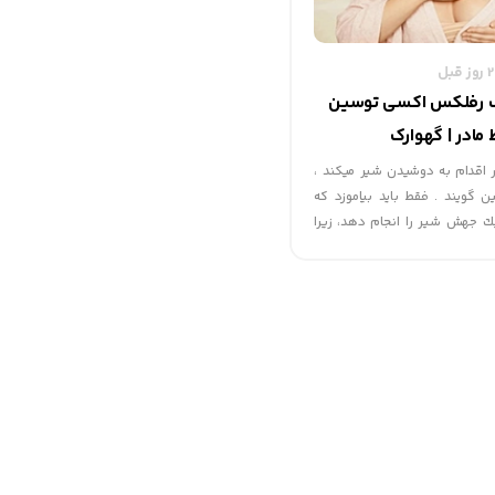
ک رفلکس اکسی توسین
مادر | گهوارک
 اقدام به دوشیدن شیر میکند ،
گویند . فقط بايد بياموزد كه
 جهش شير را انجام دهد، زيرا
 مؤثر دوشيده مي­شود كه رفلكس
ريك گردد كه با مكيدن شيرخوار