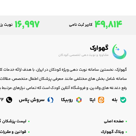
16,997
49,814
کاربر ثبت نامی
نوبت رزر
گهوارک
مشاوره و نوبت دهی تخصصی کودکان
گهوارک، نخستین سامانه نوبت دهی ویژه کودکان در ایران، با هدف ارائه خدمات ک
سامانه شامل بخش های مختلفی مانند معرفی پزشکان اطفال متخصص، مقالات جا
رفع دغدغه های والدین، و فروشگاه آنلاین کودک است که تمامی نیازهای مرتبط با
بله
ایتا
روبیکا
سروش پلاس
05138438232
صفحه اصلی
لیست پزشکان گ
وبلاگ گهوارک
قوانین و مقررات