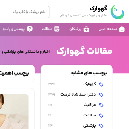
گهوارک
مشاوره و نوبت دهی تخصصی کودکان
صفحه اصلی
پزشکان
مقالات
پرسش و پاسخ
مقالات گهوارک
اخبار و دانستنی های پزشکی و 
برچسب اهمیت
برچسب های مشابه
گهوارک
325
دکتر احمد شاه فرهت
379
مراقبت
110
سلامت
111
پزشکی
114