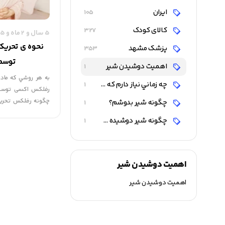
ایران
105
کالای کودک
327
5 سال و 2 ماه و 25 روز قبل
نحوه ی تحری
پزشک مشهد
353
توسط 
اهمیت دوشیدن شیر
1
به هر روشي كه مادر
چه زماني نياز دارم كه شيرم را بدوشم؟
1
رفلکس اکسی توسین 
چگونه رفلكس تحريك
چگونه شير بدوشم؟
1
فقط زماني شیر بطور
چگونه شير دوشيده شده را نگهداري كنم؟
1
ترشح اكسي‌توسين تح
انجام مي­شود.
اهمیت دوشیدن شیر
اهمیت دوشیدن شیر