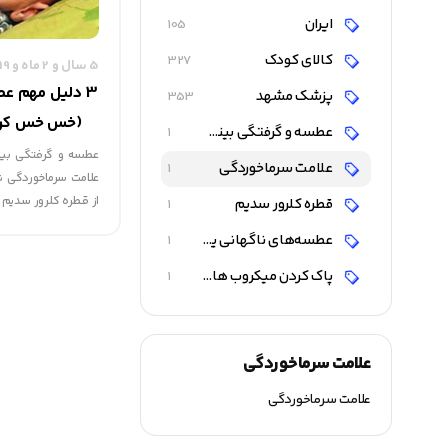
ایران
105
کالای کودک
327
5 سال و 2 ماه و 19 روز قبل
3 دلیل مهم عط
پزشک مشهد
353
(خس خس کردن
عطسه و گرفتگی بینی نوزاد
1
عطسه و گرفتگی بین
علامت سرماخوردگی
1
علامت سرماخوردگی نی
قطره کلرور سدیم
1
موقع ریختن قطره نوز
عطسه‌‌‌های ناگهانی یکی از رفلکس‌‌‌ های
1
ای به نام فین گیر د
توان از آن برای تمیز 
پاک کردن میکروب‌‌‌ ها و تحریک‌‌‌ کننده ‌‌‌ها
1
علامت سرماخوردگی
علامت سرماخوردگی