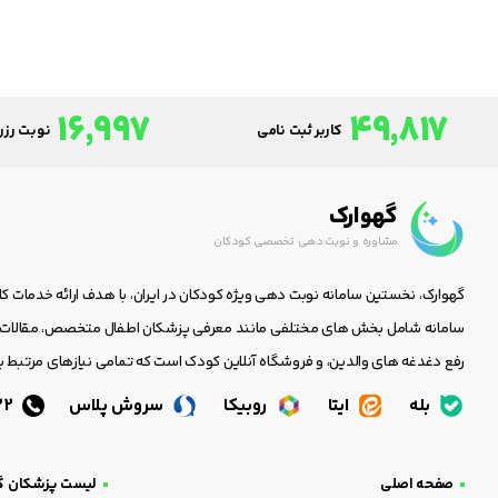
16,997
49,817
کاربر ثبت نامی
نوبت رزرو
گهوارک
مشاوره و نوبت دهی تخصصی کودکان
گهوارک، نخستین سامانه نوبت دهی ویژه کودکان در ایران، با هدف ارائه خدمات ک
سامانه شامل بخش های مختلفی مانند معرفی پزشکان اطفال متخصص، مقالات جا
رفع دغدغه های والدین، و فروشگاه آنلاین کودک است که تمامی نیازهای مرتبط با
بله
ایتا
روبیکا
سروش پلاس
05138438232
صفحه اصلی
لیست پزشکان گ