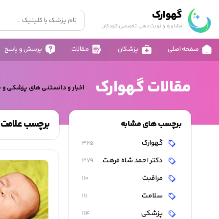
گهوارک
مشاوره و نوبت دهی تخصصی کودکان
صفحه اصلی
پزشکان
مقالات
پرسش و پاسخ
مقالات گهوارک
اخبار و دانستنی های پزشکی و 
برچسب علامت 
برچسب های مشابه
گهوارک
325
دکتر احمد شاه فرهت
379
مراقبت
110
سلامت
111
پزشکی
114