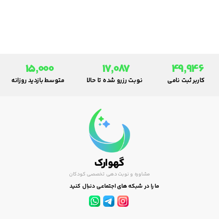
سدیم (سرم نمکی 65/0) استفاده
شود. موقع ریختن قطره نوزاد به
پهلو خوابانده شود.وسیله ای به
نام فین گیر در داروخانه ها موجود
است که می توان از آن برای تمیز
کردن بینی نوزاد استفاده نمود.
15,000
17,087
49,946
کاربر ثبت نامی
نوبت رزرو شده تا حالا
متوسط بازدید روزانه
گهوارک
مشاوره و نوبت دهی تخصصی کودکان
ما را در شبکه های اجتماعی دنبال کنید