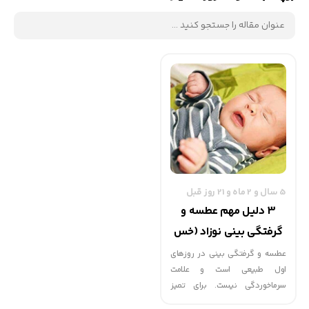
5 سال و 2 ماه و 21 روز قبل
3 دلیل مهم عطسه و
گرفتگی بینی نوزاد (خس
خس کردن و کیپ بودن
عطسه و گرفتگی بینی در روزهای
اول طبیعی است و علامت
بینی )
سرماخوردگی نیست. برای تمیز
کردن بینی نوزاد از قطره کلرور