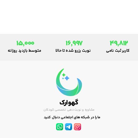
سدیم (سرم نمکی 65/0) استفاده
شود. موقع ریختن قطره نوزاد به
پهلو خوابانده شود.وسیله ای به
نام فین گیر در داروخانه ها موجود
است که می توان از آن برای تمیز
کردن بینی نوزاد استفاده نمود.
15,000
16,997
49,812
کاربر ثبت نامی
نوبت رزرو شده تا حالا
متوسط بازدید روزانه
گهوارک
مشاوره و نوبت دهی تخصصی کودکان
ما را در شبکه های اجتماعی دنبال کنید