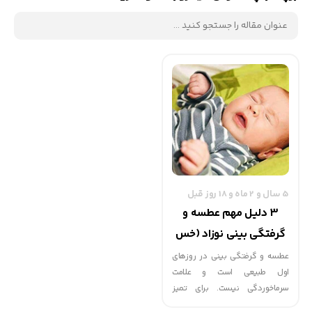
5 سال و 2 ماه و 18 روز قبل
3 دلیل مهم عطسه و
گرفتگی بینی نوزاد (خس
خس کردن و کیپ بودن
عطسه و گرفتگی بینی در روزهای
اول طبیعی است و علامت
بینی )
سرماخوردگی نیست. برای تمیز
کردن بینی نوزاد از قطره کلرور