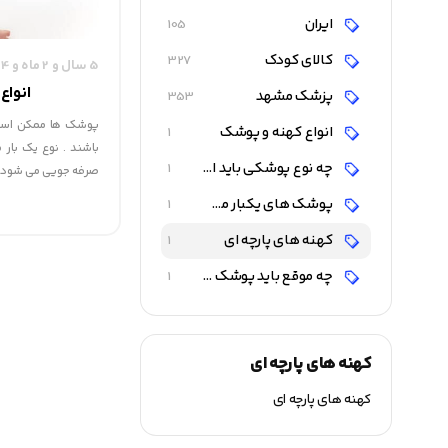
ایران
105
کالای کودک
327
5 سال و 2 ماه و 4 روز قبل
انواع
پزشک مشهد
353
پوشک ها ممکن است
انواع کهنه و پوشک
1
باشند . نوع یک بار
چه نوع پوشکی باید استفاده شود ؟
1
صرفه جویی می شود .
پوشک های یکبار مصرف
1
کهنه های پارچه ای
1
چه موقع باید پوشک بچه را عوض کرد ؟
1
کهنه های پارچه ای
کهنه های پارچه ای