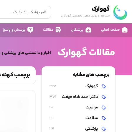
گهوارک
مشاوره و نوبت دهی تخصصی کودکان
صفحه اصلی
پزشکان
مقالات
پرسش و پاسخ
مقالات گهوارک
اخبار و دانستنی های پزشکی و 
برچسب کهنه ها
برچسب های مشابه
گهوارک
325
دکتر احمد شاه فرهت
379
مراقبت
110
سلامت
111
پزشکی
114