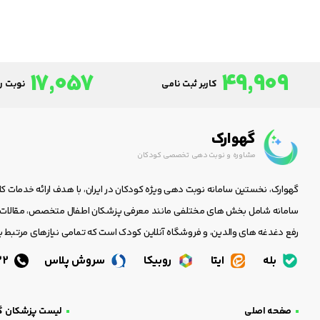
17,057
49,909
کاربر ثبت نامی
نوبت رز
گهوارک
مشاوره و نوبت دهی تخصصی کودکان
گهوارک، نخستین سامانه نوبت دهی ویژه کودکان در ایران، با هدف ارائه خدمات ک
سامانه شامل بخش های مختلفی مانند معرفی پزشکان اطفال متخصص، مقالات جا
رفع دغدغه های والدین، و فروشگاه آنلاین کودک است که تمامی نیازهای مرتبط با
بله
ایتا
روبیکا
سروش پلاس
05138438232
صفحه اصلی
لیست پزشکان گ