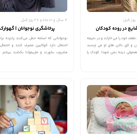
4 سال و 10 ماه و 27 روز قبل
ایع در روده کودکان
پرخاشگری نوجوانان | گهوارک
مقعد خود را می خاراند و در نتیجه
نوجوانانی که اسلحه حمل می‌کنند پانزده براب
ن و لای ناخن های او می چسبد
احتمال دارد کوکایین مصرف کنند و احتمال
عمولی دیده نمی شود). کودک یا
مشروب بخورند و ماريجوانا بکشند بیشتر 
ود به دهان یا آلوده کردن غذا و
دیدگاه نوین موجود در خصوص خشونت و بز
 را می بلعد. کودکان دیگر نیز در
این دو مقوله را یک مشکل رشدی می‌دانند که 
ا کودک مبتلا یا خوردن آن غذای
سال های نخست به زندگی آغاز می‌شود
بلعند.