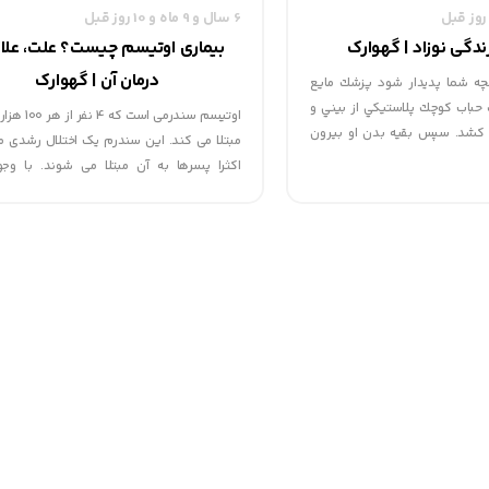
6 سال و 9 ماه و 10 روز قبل
ندگی نوزاد | گهوارک
بیماری اوتیسم چیست؟ علت، علائ
درمان آن | گهوارک
ه شما پديدار شود پزشك مايع
 حباب كوچك پلاستيكي از بيني و
اوتیسم سندرمی است 
 كشد. سپس بقيه بدن او بيرون
مبتلا می کند. این سندرم یک اختلال رشدی م
د ناف با گيره بسته شده و قطع
اکثرا پسرها به آن مبتلا می شوند. با وجو
ف پايه هاي عصبي ندارد، بنابراين
سالهاست این سندرم بعنوان یک اختلال تکاملی
...
شده است، عوامل ایجاد کننده آن هنوز ناشناخته