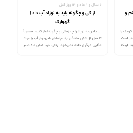
6 سال و 9 ماه و 14 روز قبل
م و
از کی و چگونه باید به نوزاد آب داد |
گهوارک
که 4 نفر از هر 100 هزار کودک را
آب دادن به نوزاد را چه زمانی و چگونه اغاز کنیم: معمولاً
غز است.
تا قبل از شش ماهگی به بچه‌های شیرخوار آب یا مواد
د اینکه
غذایی دیگری داده نمی‌شود. یعنی باید شش ماه صبر
 شناخته
کنید و بعد از آن به فرشته‌ی کوچکتان آب دهید. تا این
 اند.
دوره، شیر برای رفع گرسنگی و تشنگی نوزاد کافی
است.