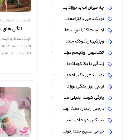
چه میزان اب به نوزاد بدهیم
1
نوبت دهی دکتراحمدشاه فرهت
1
4 سال و 10 ماه و 2 روز قبل
انگل های ش
اوتیسم اکثرا درپسرها
1
کودک مبتلا به کرمک، 
ویژگیهای کودک مبتلا به اوتیسم
1
تخم کرم به انگشتا
تشخیص اوتیسم دراوایل تولد
1
(تخم کرم با چشم م
داخل کردن انگشتان خ
زندگی با يك كودك داراي اتوتیسم
1
خوردن غذای آلوده، آن
نوبت دهی دکتر احمدشاه فرهت
3
نتیجه تماس مستقیم ب
آلوده، تخم کرم را می 
اولين روز زندگی نوزاد
1
پارگی کیسه جنینی موقع زایمان
1
درحین زایمان جفت نوزاد جدا میشود
1
تسکین دردمادرباشیرخوردن نوزاد
1
خوابی عمیق بعد ازتولد برای نوزاد
1