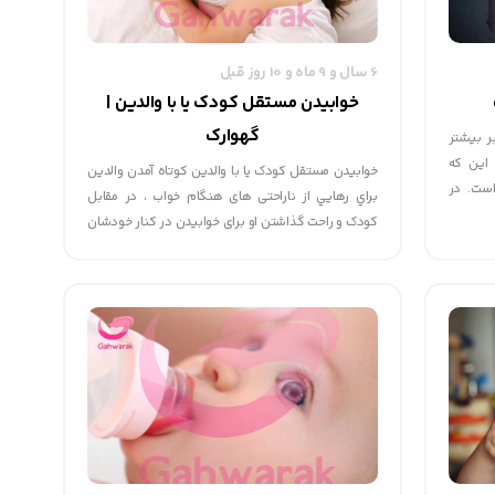
6 سال و 9 ماه و 10 روز قبل
خوابيدن مستقل كودک يا با والدين |
گهوارک
ر بیشتر
 این که
خوابيدن مستقل كودک يا با والدين كوتاه آمدن والدين
است. در
براي رهايي از ناراحتی های هنگام خواب ، در مقابل
هکاری،
کودک و راحت گذاشتن او برای خوابیدن در کنار خودشان
از همان
اشتباه است. اگر چه این کار برای یکی دو شب قابل
توجیه است مثلاً وقتی که کودک بیمار است یا روحیه
نامناسبی دارد؛ اما در بیشتر موارد این عمل مناسب
نیست.