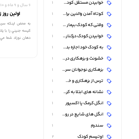
خوابيدن مستقل كودک يا با والدين
1
6 سال و 9 ماه و 10 روز قبل
اولین روز ز
كوتاه آمدن والدين براي رهايي از ناراحتی های هنگام خواب
1
به محض اينكه سربچ
وقتی که کودک بیمار است
1
كيسه جنيني را با يك
خوابیدن کودک دركنار والدين
1
دهان نوزاد شما مي
آوردن خواهد شد. بن
به کودک خود اجازه بدهید تا میان شما و همسرتان بخوابد
1
خواهد گرديد. بند نا
خشونت و بزهکاری در نوجوانان
1
بچه شما لحظه اي را كه
بزهکاری نوجوانان سر به فلک کشیده
1
ترس از بزهکاری و خشونت بر جریان عادی زندگی
1
نشانه های ابتلا به کرم آسکاریس
1
انگل کرمک یا اکسیور
1
انگل های شایع در روده کودکان
1
سندرم
1
اوتیسم کودک
2