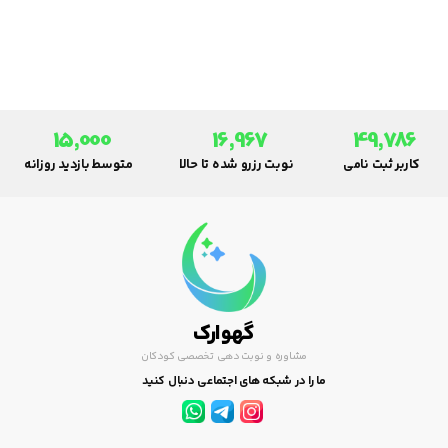
است را تحریک کند. موسیقی
امنیت و جذّابت بررسی کنید. علاوه
کودکان تأثیر عمیقی بر یادگیری و
بر مسیر نزدیک، ساعت نگهداری و
رشد در طیف وسیعی از زمینه‌های
هزینه در نظر گرفته‌شده، لازم است
حیاتی دارد.
در رابطه با موارد زیر نیز پرس‌وجو
کنید.
15,000
16,967
49,786
کاربر ثبت نامی
نوبت رزرو شده تا حالا
متوسط بازدید روزانه
گهوارک
مشاوره و نوبت دهی تخصصی کودکان
ما را در شبکه های اجتماعی دنبال کنید