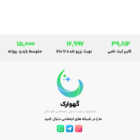
که در کنار او هستید فقط کمی
قدرت تأثیر بر رفتار او را دارید. اما
آنچه که توانایی کنترلش را دارید
رفتار خودتان است. پس معقول آن
است که رفتار نا به جا را کنار
بگذارید و با شیوه هایی که در این
15,000
16,997
49,812
مقاله گفته می‌شود رفتار سودمند را
کاربر ثبت نامی
نوبت رزرو شده تا حالا
متوسط بازدید روزانه
پیش بگیرید.
گهوارک
مشاوره و نوبت دهی تخصصی کودکان
ما را در شبکه های اجتماعی دنبال کنید