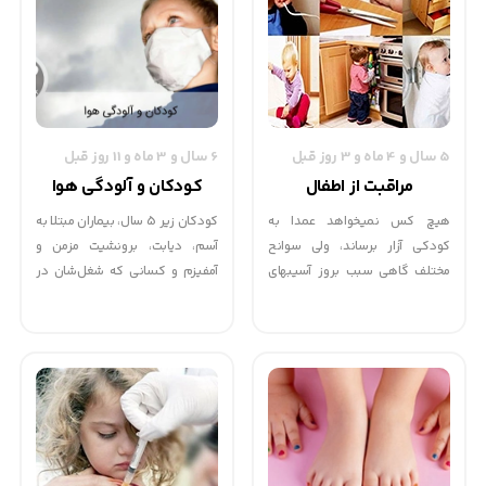
گاه دیده می‏شود یک شیرخوار سالم
به دنبال هر بار مصرف شیر مادر
دفع مدفوع دارد که والدین بعضا
به غلط و خودسرانه شروع به مصرف
داروهای مختلف می‏کنند که ممکن
است عوارض خطرناکی در پی
5 سال و 4 ماه و 3 روز قبل
6 سال و 3 ماه و 11 روز قبل
داشته باشد.
مراقبت از اطفال
کودکان و آلودگی هوا
هیچ کس نمی‏خواهد عمدا به
کودکان زیر 5 سال، بیماران مبتلا به
کودکی آزار برساند، ولی سوانح
آسم، دیابت، برونشیت مزمن و
مختلف گاهی سبب بروز آسیب‏های
آمفیزم و کسانی که شغل‌شان در
شدیدی در اطفال می‏شوند. حوادث
محیط بیرون است، بیشتر از
کوچک، که قسمتی از روند طبیعی
هرکسی در معرض ابتلا به مشکلات
رشد و تکامل همه اطفال بوده،
تنفسی قرار دارند.
غیرقابل اجتنابند و در واقع راهی
هستند برای شناخت دنیای اطراف و
کسب تجربه. در حوادث جدی‏ تر
اغلب کوتاهی از جانب بزرگترهاست
که یا به طور مستقیم سبب بروز