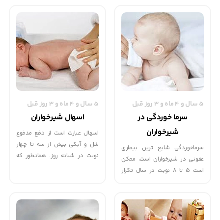
اطمینان از اینكه شیرخواران به
را شرح خواهیم داد. شما می‌توانید
خوبی رشد كنند و سالم باشند،
درمان بسیاری از بیماری ها و
بسیار اهمیت دارد كه بدانیم چه
ناراحتی ها را در این مقاله بیابید و از
غذاهایی را، چه مقدار و چند بار در
آنها استفاده کنید.
روز به آنها بدهیم. شیر مادر در
سراسر سال اول زندگی غذای اصلی
شیرخوار است و در طول سال دوم
نیز غذای مهم و با ارزشی محسوب
می‌گردد و همچنان عوامل ضد
5 سال و 4 ماه و 3 روز قبل
5 سال و 4 ماه و 3 روز قبل
عفونت را كه سایر غذاها فاقد آن
هستند برای شیرخوار فراهم
سرما خوردگی در
اسهال شیرخواران
می‌كند.
شیرخواران
اسهال عبارت است از دفع مدفوع
شل و آبکی بیش از سه تا چهار
سرما‏خوردگی شایع ‏ترین بیماری
نوبت در شبانه روز. همان‏طور که
عفونی در شیرخواران است، ممکن
قبلا اشاره شد ، کودکانی که با شیر
است 5 تا 8 نوبت در سال تکرار
مادر تغذیه می‏شوند ممکن است
شود. علایم کلی آن عبارتند از: تب،
روزانه شش تا هشت نوبت هم دفع
آبریزش بینی، ترشحات چشم‏ ها و
مدفوع داشته باشند که اسهال
سرفه ، بیماری معمولا ظرف 2 تا 3
تلقی نمی‏شود و نیاز به درمان ندارد.
روز خود به خود بهبود می یابد.