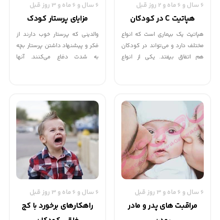
6 سال و 6 ماه و 2 روز قبل
6 سال و 6 ماه و 3 روز قبل
هپاتیت C در کودکان
مزایای پرستار کودک
هپاتیت یک بیماری است که انواع
والدینی که پرستار خوب دارند از
مختلف دارد و می‌تواند در کودکان
فکر و پیشنهاد داشتن پرستار بچه
هم اتفاق بیفتد. یکی از انواع
به شدت دفاع می‌کنند. آنها
شایع‌تر هپاتیت، هپاتیت C است که
خوشحالند که مجبور نیستند با
در این مطلب می‌توانید با این نوع
دردسر کمک گرفتن از یک
ازهپاتیت، علل و درمان آنها آشنا
خویشاوند یا با زحمت هر روزهٔ بردن
شوید.
کودک به مهد و برداشتن او روبه‌رو
انواع هپاتیت
باشند. در این مطلب می‌توانید با
هپاتیت نوعی التهاب کبد است که
برخی از مزایا و معایب داشتن پرستار
می‌تواند کودکان و بزرگسالان را
بچه آشنا شوید.
مبتلا کند.
6 سال و 6 ماه و 3 روز قبل
6 سال و 6 ماه و 3 روز قبل
مراقبت های پدر و مادر
راهکارهای برخورد با کج‌