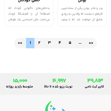
بودن
خلقی کودکان
پدر و مادر بودن یکی از سخت‌ترین
بدخلقی‌های ناگهانی کودک که
کارهای دنیاست که والدین به زودی
اصطلاحاً آن را الم‌شنگهٔ کودک
عاشق آن خواهند شد. اما با وجود
می‌نامند، مثل احساسی یک طوفان
همۀ مراقبت‌هایی که انجام
ناگهانی و گاهی شدید است. به
می‌دهید، پیش آمدن اشتباهاتی، به
عنوان مثال، یک لحظه شما و
ویژه در ماه‌های اول تولد کودک
فرزندتان در رستوران در حال لذت
<<
1
2
3
4
5
...
>>
طبیعی است. اگر باور نمی‌کنید به
بردن از شامتان هستید و یک لحظه
والدین خودتان فکر کنید تا فهرست
بعد او به هق‌هق می‌افتد، بعد
بلندبالایی را در مورد اشتباهاتی که
شروع به ناله می‌کند و سپس با
در گذشته بوده و امروزه علم آنها را
بالاترین حد صدایش فریاد می‌زند،
رد کرده است پیدا کنید.
آن هم فقط به این علت که نی
نوشیدنی‌اش کمی خم شده است.
15,000
16,997
49,813
کاربر ثبت نامی
نوبت رزرو شده تا حالا
متوسط بازدید روزانه