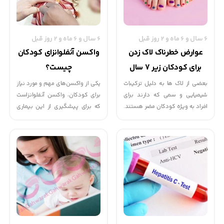
حادثه می‏شوند و یا غیرمستقیم به
دلیل عدم پیشگیری صحیح و به
موقع مسئول هستند.
6 سال و 6 ماه و 2 روز قبل
6 سال و 6 ماه و 2 روز قبل
عوارض خطرناک لاک زدن
واکسن آنفلوانزای کودکان
برای کودکان زیر 7 سال
چیست؟
بعضی از لاک ها به دلیل ترکیبات
یکی از واکسن‌های مهم و مورد نیاز
شیمیایی و سمی که دارند برای
برای کودکان، واکسن آنفلوانزاست
افراد به ویژه کودکان مضر هستند.
که برای پیشگیری از این بیماری
یکی از عوارض استفاده از لاک برای
دریافت می‌شود. در این مطلب به
کودکان زیر 7 سال کاهش ضریب
شکل کامل با این واکسن و موارد
هوشی در کودکان است.
مربوط به آن در بچه‌ها آشنا خواهید
تولونس نام ماده شیمیایی موجود
شد.
در لاك‌های ناخن است و در مجاورت
واکسن آنفلوانزای کودکان چیست؟
هوا تبدیل به بخاری با بوی تند و
این واکسن از کودکان در برابر
شیرین می‌شود.
ویروس‌های آنفلوانزا که می‌توانند
موجب بیماری شدید و حتی مرگ