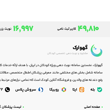
16,997
49,810
کاربر ثبت نامی
نوبت رزرو
گهوارک
مشاوره و نوبت دهی تخصصی کودکان
گهوارک، نخستین سامانه نوبت دهی ویژه کودکان در ایران، با هدف ارائه خدمات ک
سامانه شامل بخش های مختلفی مانند معرفی پزشکان اطفال متخصص، مقالات جا
رفع دغدغه های والدین، و فروشگاه آنلاین کودک است که تمامی نیازهای مرتبط با
بله
ایتا
روبیکا
سروش پلاس
05138438232
صفحه اصلی
لیست پزشکان گ