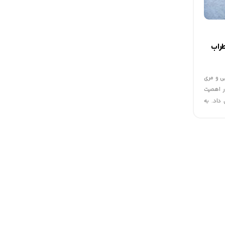
راب
ی و مری
ر اهمیت
داد. به
باری که
وند رشد