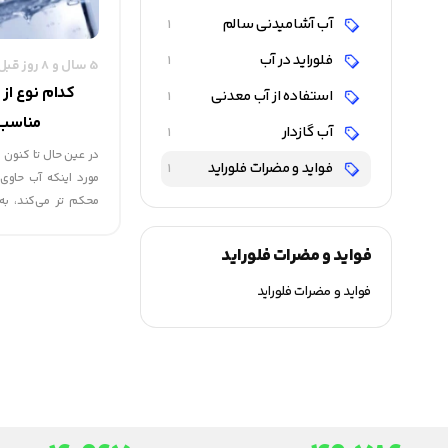
آب آشامیدنی سالم
1
فلوراید در آب
1
5 سال و 8 روز قبل
کدام نوع از 
استفاده از آب معدنی
1
مناسب 
آب گازدار
1
در عین حال تا کنون 
فواید و مضرات فلوراید
1
مورد اینکه آب حاوی 
محکم تر می‌کند، به
دانشمندان به این 
بیش از حد فلوراید، ب
فواید و مضرات فلوراید
بیماری استئوپروز و 
فواید و مضرات فلوراید
ها را خراب می‌کند 
می‌کند.