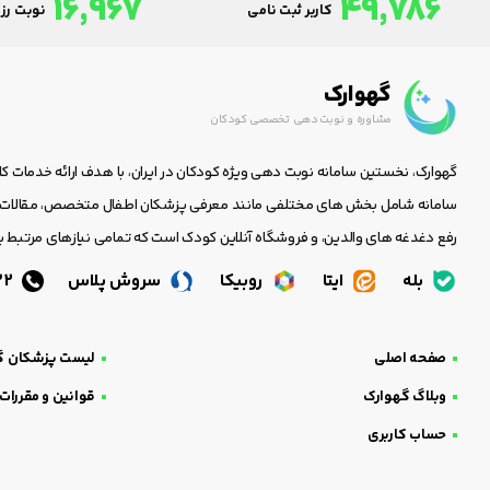
16,967
49,786
کاربر ثبت نامی
نوبت رزر
گهوارک
مشاوره و نوبت دهی تخصصی کودکان
گهوارک، نخستین سامانه نوبت دهی ویژه کودکان در ایران، با هدف ارائه خدمات ک
سامانه شامل بخش های مختلفی مانند معرفی پزشکان اطفال متخصص، مقالات جا
رفع دغدغه های والدین، و فروشگاه آنلاین کودک است که تمامی نیازهای مرتبط با
بله
ایتا
روبیکا
سروش پلاس
05138438232
صفحه اصلی
لیست پزشکان گ
وبلاگ گهوارک
قوانین و مقررات
حساب کاربری