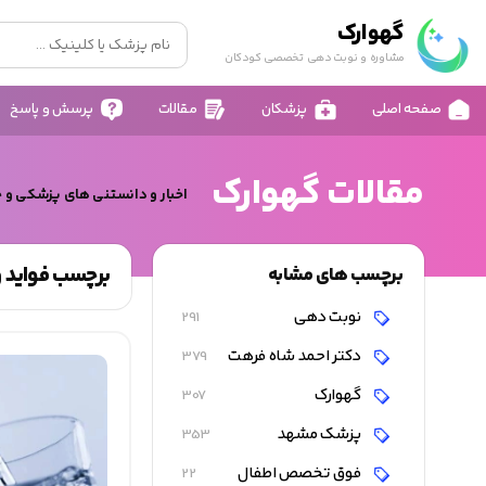
گهوارک
مشاوره و نوبت دهی تخصصی کودکان
صفحه اصلی
پزشکان
مقالات
پرسش و پاسخ
مقالات گهوارک
اخبار و دانستنی های پزشکی و 
برچسب فواید و
برچسب های مشابه
نوبت دهی
291
دکتر احمد شاه فرهت
379
گهوارک
307
پزشک مشهد
353
فوق تخصص اطفال
22