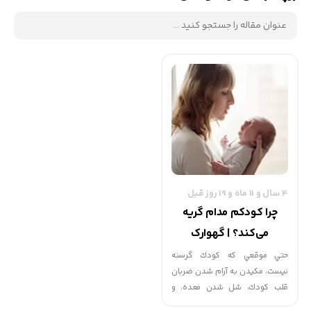
4 سال و 11 ماه و 19 روز قبل
چرا کودکم مدام گریه
می‌کند؟ | گهوارک
حتي موقعي كه كودك گرسنه
نيست، مكيدن به آرام شدن ضربان
قلب كودك، شل شدن معده، و
كاهش دست و پا زدن او كمك مي­