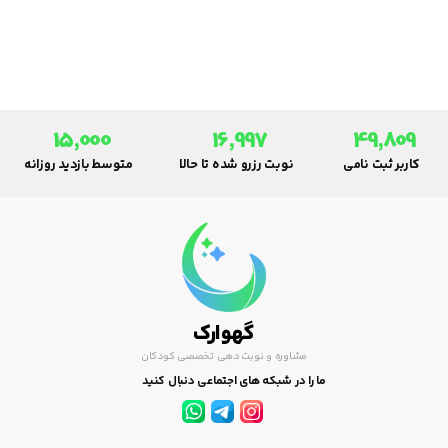
بریزند و لباس های خود و مادر را
درباره مزاياي شير مادر در سلامت
کثیف کنند.
كودك ذهن مادر آماده شود تا در
تغذيه فرزندش موثر باشد.
همچنين بايد از برجسته بودن نوك
سينه مادر مطمئن شد.
15,000
16,997
49,809
کاربر ثبت نامی
نوبت رزرو شده تا حالا
متوسط بازدید روزانه
گهوارک
مشاوره و نوبت دهی تخصصی کودکان
ما را در شبکه های اجتماعی دنبال کنید