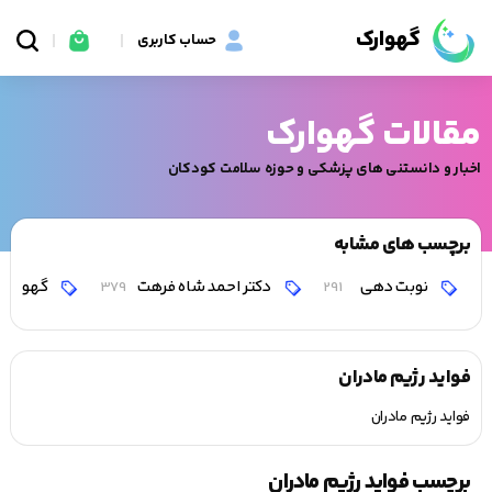
گهوارک
حساب کاربری
مقالات گهوارک
اخبار و دانستنی های پزشکی و حوزه سلامت کودکان
برچسب های مشابه
نوبت دهی
دکتر احمد شاه فرهت
گهوارک
379
291
فواید رژیم مادران
فواید رژیم مادران
برچسب فواید رژیم مادران