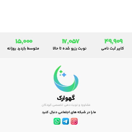
همچنین، یک رژیم غذایی سرشار از
فیبر، خطر ابتلا به سرطان کولون را
از طریق افزایش سرعت عبور مدفوع
از روده ها و نیز به وسیله تمیز
نگاه داشتن دستگاه گوارش
کاهش می‌دهد.
15,000
17,057
49,909
کاربر ثبت نامی
نوبت رزرو شده تا حالا
متوسط بازدید روزانه
گهوارک
مشاوره و نوبت دهی تخصصی کودکان
ما را در شبکه های اجتماعی دنبال کنید