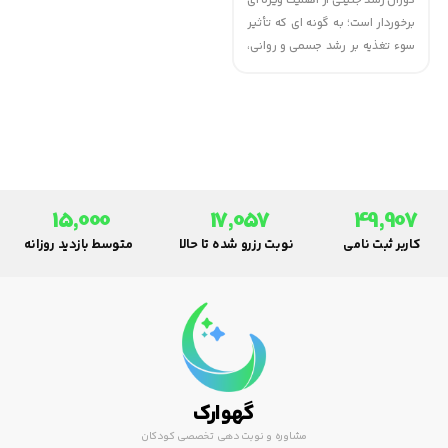
دوران رشد جنينی از اهميت ويژه ای
برخوردار است؛ به گونه ای که تأثير
سوء تغذيه بر رشد جسمی و روانی،
پس از سپری شدن اين دوران قابل
جبران نيست. با توجه به نقش
بسيار مهم تغذيه در تأمين
سلامتي، ضرورت دستيابی به
بهترين و مناسب ترين شيوه تغذيه
در حساس ترين دوران حيات يک
انسان، يعنی دوران جنينی و شير
15,000
17,057
49,907
خوارگی، به خوبی درک می شود.
کاربر ثبت نامی
نوبت رزرو شده تا حالا
متوسط بازدید روزانه
گهوارک
مشاوره و نوبت دهی تخصصی کودکان