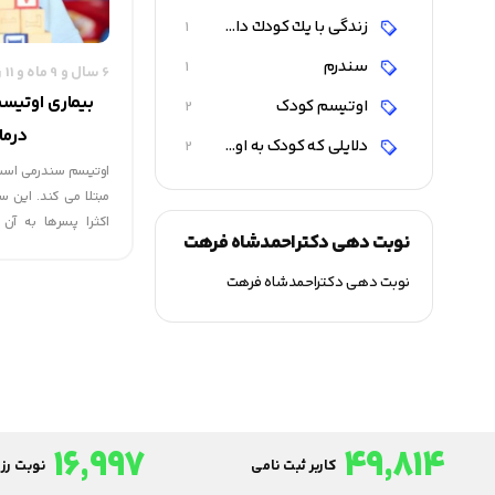
زندگی با يك كودك داراي اتوتیسم
1
سندرم
1
6 سال و 9 ماه و 11 روز قبل
بیماری اوتیس
اوتیسم کودک
2
درما
دلایلی که کودک به اوتیسم مبتلا شود
2
مبتلا می کند. این 
اکثرا پسرها به آن 
نوبت دهی دکتراحمدشاه فرهت
سالهاست این سندرم ب
شده است، عوامل ایجاد
نوبت دهی دکتراحمدشاه فرهت
16,997
49,814
کاربر ثبت نامی
نوبت رزر