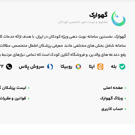
گهوارک
مشاوره و نوبت دهی تخصصی کودکان
گهوارک، نخستین سامانه نوبت دهی ویژه کودکان در ایران، با هدف ارائه خدمات ک
سامانه شامل بخش های مختلفی مانند معرفی پزشکان اطفال متخصص، مقالات جا
رفع دغدغه های والدین، و فروشگاه آنلاین کودک است که تمامی نیازهای مرتبط با
بله
ایتا
روبیکا
سروش پلاس
05138438232
صفحه اصلی
لیست پزشکان گ
وبلاگ گهوارک
قوانین و مقررات
حساب کاربری