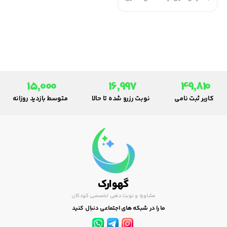
مناسب ارائه نمائید. به این کودکان،
باید در 24 ساعت، 6 تا 7 نوبت غذا و
میان وعدۀ غذایی بدهید ( سه
نوبت غذای اصلی و 3 تا 4 نوبت
میان وعده های غذایی ).
15,000
16,997
49,810
کاربر ثبت نامی
نوبت رزرو شده تا حالا
متوسط بازدید روزانه
گهوارک
مشاوره و نوبت دهی تخصصی کودکان
ما را در شبکه های اجتماعی دنبال کنید