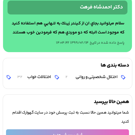
دکتر احمدشاه فرهت
سلام ميتوانيد بجاي ان از كيندر زينك به تنهايي هم استفاده كنيد
كه موجود است البته كه دو موردي هم كه فرمودين خوب هستند
پاسخ داده شده در تاریخ 1399/02/14 14:04:42
دسته بندی ها
اختلال شخصیتی و روانی
اختلالات خواب
اخ
32
2
همین حالا بپرسید
شما میتوانید همین حالا نسبت به ثبت پرسش خود در سایت گهوارک اقدام
کنید