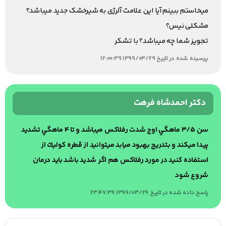
میخاستم ببینم آیا این علامت آلرژی به شیرخشک جدید میباشد؟
مشکلی نیس؟
تجویز شما چه میباشد؟ با تشکر
پرسیده شده در تاریخ 1399/03/29 12:00:39
دکتر احمدشاه فرهت
سن ٣/٥ ماهگي اوج شدت رفلاكس ميباشد و تا ٤ ماهگي تشديد
پيدا ميكند و بتدريج بهبود ميابد ميتوانيد از قطره كوليك از
استفاده كنيد در مورد رفلاكس هم اگر شديد باشد بايد درمان
شروع شود
پاسخ داده شده در تاریخ 1399/03/29 23:47:39