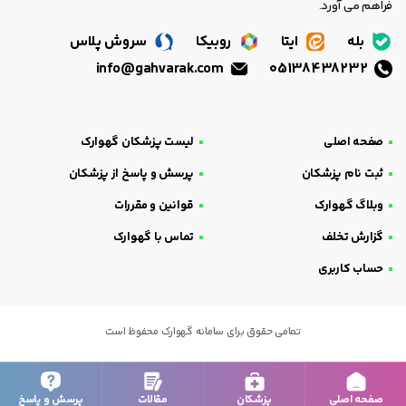
فراهم می آورد.
بله
ایتا
روبیکا
سروش پلاس
info@gahvarak.com
05138438232
صفحه اصلی
لیست پزشکان گهوارک
ثبت نام پزشکان
پرسش و پاسخ از پزشکان
وبلاگ گهوارک
قوانین و مقررات
گزارش تخلف
تماس با گهوارک
حساب کاربری
تمامی حقوق برای سامانه گهوارک محفوظ است
صفحه اصلی
پزشکان
مقالات
پرسش و پاسخ