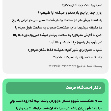
نمیخوره علت چیه اقای دکتر؟
روزی چهار یا پنج بار مدفوع می‌کنه آیا طبیعیه؟
یه هفته پیش هر دو ساعت یکبار شصت سی سی در عرض یه ربع
ده دقیقه میخورد اما یه هفتست همونو یه ساعت طول میده یا
اصن تا آخرش نمیخوره یه ساعت بیشتر میشه میریزم دور.قبلا بالا
نمی آورد ولی امروز چند بار شیر بالا آورد.
شب تا صبح برای شیر گریه نمیکنه فقط تکان میخوره
چند تا مک میزنه رها میکنه عادیه؟
پرسیده شده در تاریخ 1399/04/20 00:43:15
دکتر احمدشاه فرهت
سلام ممكنست شروع دندان دراوردن باشد البته كه زود است ولي
ميتواند شروع ان باشد در مورد دندان هم ميتواند شيرخوار را