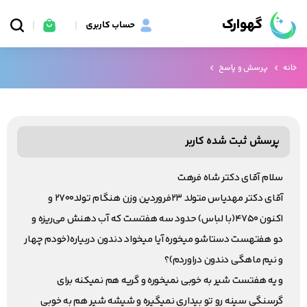
گهوارک
حساب کاربری
خانه
پرسش و پاسخ
پرسش ثبت شده کاربر
سلام آقای دکتر شاه فرهت
آقای دکتر مهدیاس متولد ۲۳فروردین وزن هنگام تولد۲۷۰۰ و
اکنون ۴۷۵۰(با لباس) حدود سه هفتست که آب دهنش می‌ریزه و
دو هفتهست دستاشو میخوره آیا میخواد دندون دربیاره(خودم چهار
و نیم ماهگی دندون دراوردم)؟
و یه هفتست شیر به خوبی نمیخوره و گریه هم نمیکنه برای
گرسنگی سینه رو تو بیداری نمیگیره و شیشه شیر هم به خوبی