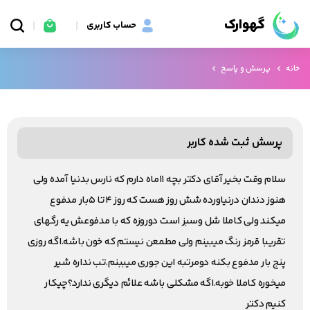
گهوارک
حساب کاربری
خانه
پرسش و پاسخ
پرسش ثبت شده کاربر
سلام وقت بخیر آقای دکتر بچه ۱۱ماه دارم که نارس بدنیا آمده ولی
هنوز دندان درنیاورده شش روز هست که روز ۴تا ۵بار مدفوع
میکند ولی کاملا شل وسبز است دوروزه که با مدفوعش یه رگهای
تقریبا قرمز رنگ میبینم ولی مطمعن نیستم که خون باشه.اگه روزی
پنج بار مدفوع بکنه دومرتبه این جوری میببنم.تب نداره شیر
میخوره کاملا خوبه.اگه مشکلی باشه علائم دیگری ندارد؟چیکار
کنیم دکتر