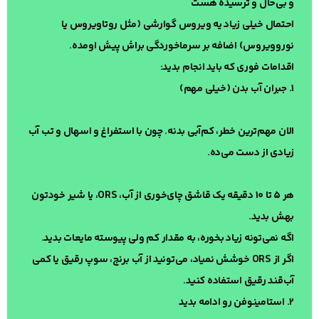
و بی‌حال و ترسیده هست
احتمال خیلی زیاد یه ویروس گوارشی (مثل روتاویروس یا
نوروویروس) اضافه بر سرماخوردگی براش پیش اومده.
اقدامات فوری که باید انجام بدید:
1. جبران آب بدن (خیلی مهم)
الان مهم‌ترین خطر، کم‌آبی بدنه. چون با استفراغ و اسهال و تب آب
زیادی از دست می‌ده.
هر ۵ تا ۱۰ دقیقه یک قاشق چای‌خوری از آب، ORS، یا شیر خودتون
بهش بدید.
اگه نمی‌تونه زیاد بخوره، به مقدار کم ولی پیوسته مایعات بدید.
اگر از ORS خوشش نمیاد، می‌تونید از آب برنج، سوپ رقیق یا کمی
آب‌قند رقیق استفاده کنید.
2. استامینوفن رو ادامه بدید