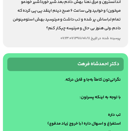
اندانسترون و عرق نعنا بهش دادم بعد شیر خورد(شیر خودمو
میخورن) و خوابید ولی ساعت ۶ صبح دیدم اینقد پی پی کرده که
تمام لباساش پر شده و تب داشت و میترسید بهش استومینوفن
دادم، ولی هنوز بی حال و میترسه چیکار کنم؟
پرسیده شده در تاریخ 1398/08/11 07:23:07
دکتر احمدشاه فرهت
نگرانی‌تون کاملاً به‌جا و قابل درکه.
با توجه به اینکه پسرتون:
تب داره
استفراغ و اسهال داره (با خروج زیاد مدفوع)