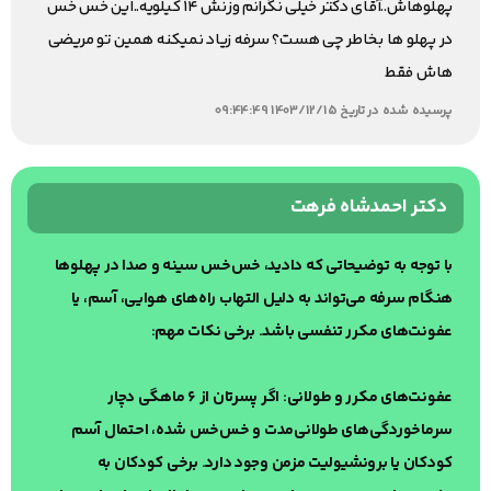
پهلوهاش..آقای دکتر خیلی نگرانم وزنش ۱۴ کیلویه..این خس خس
در پهلو ها بخاطر چی هست؟ سرفه زیاد نمیکنه همین تو مریضی
هاش فقط
پرسیده شده در تاریخ 1403/12/15 09:44:49
دکتر احمدشاه فرهت
با توجه به توضیحاتی که دادید، خس‌خس سینه و صدا در پهلوها
هنگام سرفه می‌تواند به دلیل التهاب راه‌های هوایی، آسم، یا
عفونت‌های مکرر تنفسی باشد. برخی نکات مهم:
عفونت‌های مکرر و طولانی: اگر پسرتان از ۶ ماهگی دچار
سرماخوردگی‌های طولانی‌مدت و خس‌خس شده، احتمال آسم
کودکان یا برونشیولیت مزمن وجود دارد. برخی کودکان به