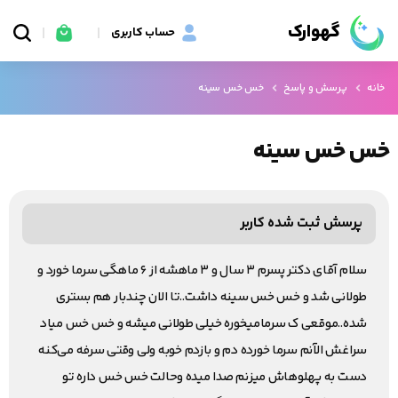
گهوارک
حساب کاربری
خانه
پرسش و پاسخ
خس خس سینه
خس خس سینه
پرسش ثبت شده کاربر
سلام آقای دکتر پسرم ۳ سال و ۳ ماهشه از ۶ ماهگی سرما خورد و
طولانی شد و خس خس سینه داشت..تا الان چندبار هم بستری
شده..موقعی ک سرمامیخوره خیلی طولانی میشه و خس خس میاد
سراغش الآنم سرما خورده دم و بازدم خوبه ولی وقتی سرفه می‌کنه
دست به پهلوهاش میزنم صدا میده وحالت خس خس داره تو