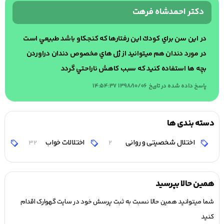
دکتر احمدشاه فرهت
در اين سن براي كودك اين رفتارها كه كنجكاو باشد طبيعي است
در مورد دندان هم ميتوانيد از ژل هاي مخصوص دندان دراوردن
بچه ها استفاده كنيد كه سبب كاهش ناراحتي گردد
پاسخ داده شده در تاریخ 1398/10/06 14:54:37
دسته بندی ها
اختلال شخصیتی و روانی
اختلالات خواب
اخ
32
2
همین حالا بپرسید
شما میتوانید همین حالا نسبت به ثبت پرسش خود در سایت گهوارک اقدام
کنید