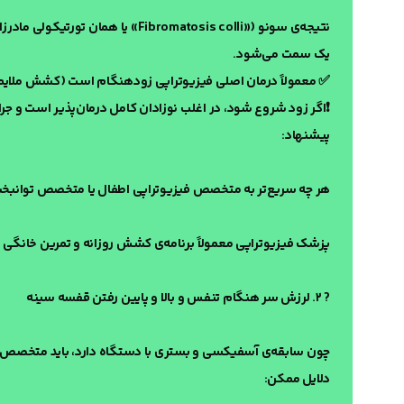
نتیجه‌ی سونو («ibromatosis colli
یک سمت می‌شود.
✅ معمولاً درمان اصلی فیزیوتراپی زودهنگام است (کشش ملایم 
❗️اگر زود شروع شود، در اغلب نوزادان کامل درمان‌پذیر است و جر
پیشنهاد:
هر چه سریع‌تر به متخصص فیزیوتراپی اطفال یا متخصص توانبخش
پزشک فیزیوتراپی معمولاً برنامه‌ی کشش روزانه و تمرین خانگی 
? ۲. لرزش سر هنگام تنفس و بالا و پایین رفتن قفسه سینه
چون سابقه‌ی آسفیکسی و بستری با دستگاه دارد، باید متخصص م
دلایل ممکن: