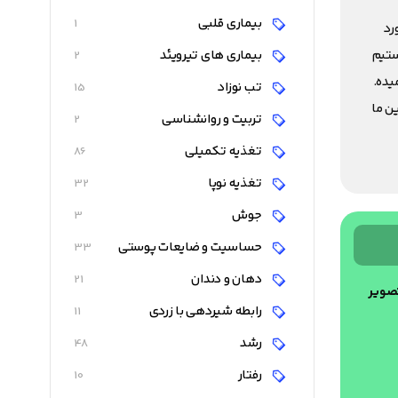
بیماری قلبی
1
مورد
ستیم
بیماری های تیرویئد
2
یده.
تب نوزاد
15
ن ما
تربیت و روانشناسی
2
تغذیه تکمیلی
86
تغذیه نوپا
32
جوش
3
حساسیت و ضایعات پوستی
33
دهان و دندان
21
تصویر
رابطه شیردهی با زردی
11
رشد
48
رفتار
10