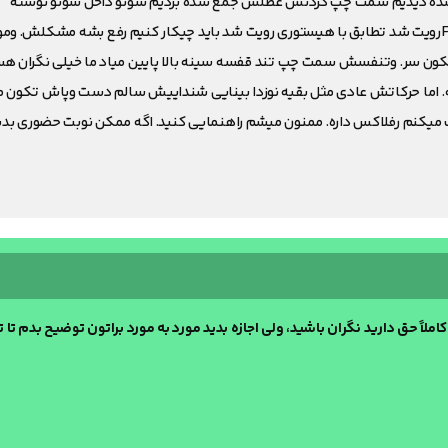
ج لویستام ب 6دادن.الان که مرخص شده دیدیم سمت چپ گردنش عظلش جمع شده بردیم سونو داخل سونو نوشته
هتروژنیستیه. وبالنجیک دیامتر 10. در عظله scmچپ. Fibromatosisرویت شد تطابق با هیستوری رویت شد باید چیکار کنیم رفع بشه مشکلش. و
کون سر. وتنفسش سمت چپ تند قفسه سینه بالا پایین میاد ما خیلی نگران ه
زنه. اما حرکاتش عادی مثل بقیه نوزدا بینایی شنداییش سالم دست وپاش تکون م
فک میکنم رفلاکس داره. ممنون میشم راهنمایی کنید. اگه ممکن نوبت حضوری بدی
 حق دارید نگران باشید، ولی اجازه بدید مورد به مورد براتون توضیح بدم تا 