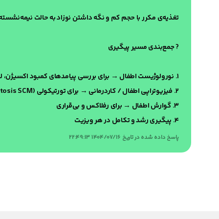
تغذیه‌ی مکرر با حجم کم و نگه داشتن نوزاد به حالت نیمه‌نشست
? جمع‌بندی مسیر پیگیری
۱. نورولوژیست اطفال → برای بررسی پیامدهای کمبود اکسیژن، لرزش سر و سابقه تشنج
۲. فیزیوتراپی اطفال / کاردرمانی → برای تورتیکولی (Fibromatosis SCM)
۳. گوارش اطفال → برای رفلاکس و بی‌قراری
۴. پیگیری رشد و تکامل در هر ویزیت
پاسخ داده شده در تاریخ 1404/07/16 22:49:13