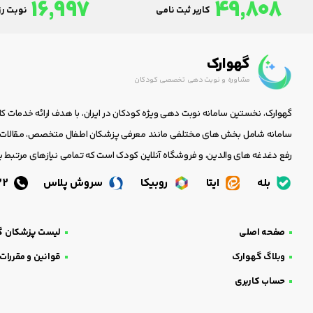
16,997
49,808
کاربر ثبت نامی
نوبت رزر
گهوارک
مشاوره و نوبت دهی تخصصی کودکان
گهوارک، نخستین سامانه نوبت دهی ویژه کودکان در ایران، با هدف ارائه خدمات ک
سامانه شامل بخش های مختلفی مانند معرفی پزشکان اطفال متخصص، مقالات جا
رفع دغدغه های والدین، و فروشگاه آنلاین کودک است که تمامی نیازهای مرتبط با
بله
ایتا
روبیکا
سروش پلاس
05138438232
صفحه اصلی
لیست پزشکان گ
وبلاگ گهوارک
قوانین و مقررات
حساب کاربری