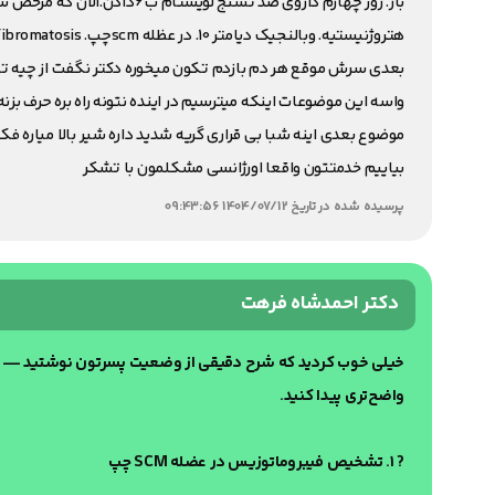
بار. روز چهارم داروی ضد تشن
بعدی سرش موقع هر دم بازدم تکون میخوره دکتر نگفت از چیه ت
واسه این موضوعات اینکه میترسیم در اینده نتونه راه بره حرف ب
موضوع بعدی اینه شبا بی قراری گریه شدید داره شیر بالا میاره 
بیاییم خدمتتون واقعا اورژانسی مشکلمون با تشکر
پرسیده شده در تاریخ 1404/07/12 09:43:56
دکتر احمدشاه فرهت
خیلی خوب کردید که شرح دقیقی از وضعیت پسرتون نوشتید — کاملاً
واضح‌تری پیدا کنید.
? ۱. تشخیص فیبروماتوزیس در عضله SCM چپ