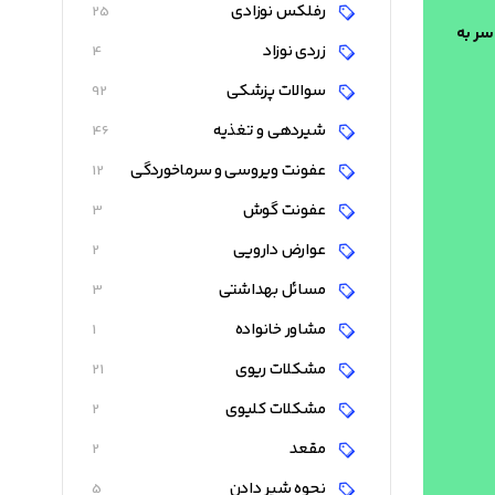
رفلکس نوزادی
25
ی سر به
زردی نوزاد
4
سوالات پزشکی
92
شیردهی و تغذیه
46
عفونت ویروسی و سرماخوردگی
12
عفونت گوش
3
عوارض دارویی
2
مسائل بهداشتی
3
مشاور خانواده
1
مشکلات ریوی
21
مشکلات کلیوی
2
مقعد
2
نحوه شیر دادن
5