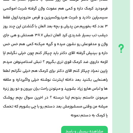
فرمودید کرمک داره و کمی هم عفونت واژن گرفته شربت اموکسی
سیسیلین دادید و شربت هیدروکسیزین و قرص مترونیدازول فقط
۳ عدد که بخوریم من پدرش و بچه بعد العان با گذشتن این چند روز
دیشب تب بسیار شدیدی کرد العان تبش ۳۸.۷ هستش و هی جای
واژن و مدفوعش رو نشون میده و گریه میکنه کمی هم خس خس
داره و بینیش گرفته اقای دکتر باید چیکار کنم چون خیلی نگرانم ایا
لازمه داروی ضد کرمک قوی تری بگیرم ؟ تبش استامینوفن میدم
پایین نمیاد چیکار کنم اقای دکتر برای کرمک هم خیلی نگرانم لطفا
راهنمایی بکنید بعد داخله اینترنت نوشته خیلی واگیرداره و ملافه
ها و لباس هارو زیاد بشورید و میتونن راحت بیان بیرون و دو روز زنره
میمونن خاستم بدونم اینا درسته ؟ در اخرین سوال بچم پوشک
میشه من وقتی مسشوزمش بعد دستم رو با چی بشورم که تخمک
یا کرمک به دستم نمونه
مشاهده پرسش و پاسخ