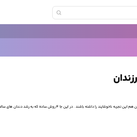
زندان
بزرگسالانی که با دندان های کج و معوج بزرگ شده اند نمی خواهند کودکانشان هم این تجربه ناخوشایند را داشته باشند . در این جا 