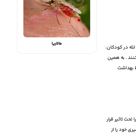
مالاریا
لثه در کودکان،
نند . به همین
ظ بهداشت
حت تاثیر قرار
ی خود را از