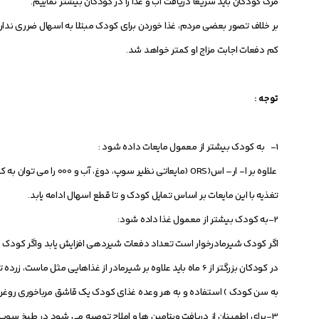
مرگ کودکان باید سریعاً دریافت آب و غذا را در کودکان بیشتر نماییم.
بر خلاف تصور بعضی مردم، غذا خوردن برای کودک مبتلا به اسهال ضرری ندارد
کم دفعات اجابت مزاج او کمتر خواهد شد.
توجه :
1- به کودک بیشتر از معمول مایعات داده شود :
علاوه بر ا- ار– اس(ORS 
تغذیه با این مایعات بر اساس تمایل کودک و تا قطع اسهال ادامه یابد.
2-به کودک بیشتر از معمول غذا داده شود:
اگر کودک شیرمادرخوار است تعداد دفعات شیردهی افزایش یابد واگر کودک 
در کودکان بزرگتر از 6 ماه باید علاوه بر شیرمادر از غذاهایی 
به سن کودک ) استفاده و به هر وعده غذای کودک یک قاشق مرباخوری روغن مایع اضافه کرده و ک
3-برای اطمینان از دریافت ویتامین ها و املاح توصیه می شود در طبخ سوپ از انواع سبزیجات سبز و زرد استفاده شود.