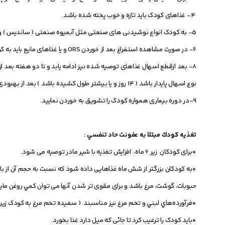
4- غذاهای کودک باید تازه و خوب پخته شده باشد.
5- به کودک انواع نوشیدنی های صنعتی مثل آبمیوه صنعتی ( ساندیس ) ونوشابه ندهید چون اسهال کودک بدتر می شود.
6- در صورت مشاهده استفراغ بعد از خوردن ORS و یا غذاهای مایع باید به کودک آهسته تر و به میزان کمتر و تعداد دفعات بیشتری غذا داده شود.
نوع اسهال پایدار باشد ( 14 روز و یا بیشتر طول کشیده باشد ) بعد از بهبودی کودک حداقل روزانه یک وعده غذای اضافی تا یک ماه بعد از قطع اسهال داده شود.
9-در دوره بیماری همواره کودک را تشویق به خوردن نمایید.
تغذيه كودك مبتلا به عفونت حاد تنفسي :
*برای کودکان زير 6 ماه، افزايش تغذيه با شير مادر توصیه می شود.
*به کودکان بزرگتر از شش ماه غذاهایی داده شود که نسبت به حجم آن از بالا
حبوبات، گوشت، مرغ باشد و برای مقوی تر شدن آنها می توان كمي روغن مايع ي
*فرآورده‌هاي لبني و تخم مرغ نیز مناسبند. ( سفیده تخم مرغ به کودک زیر
*باید کودک را ترغیب کرد تا جائی که میل دارد غذا بخورد.