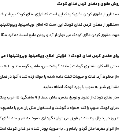
روش مقوی ومغذی کردن غذای کودک:
*منظور از
مقوی
کردن غذای کودک این است که انرژی غذای کودک بیشتر شود
*منظور از
مغذی
کردن غذای کودک این است که املاح، ویتامینها، وپروتئین
جهت مقوی کردن غذای کودک می توان از آرد و روغن مایع استفاده کرد مثلا 2 قاشق مرباخوری روغن مایع به هر وعده غذای کودک اضافه نمود.
برای مغذی کردن غذای کودک ( افزایش املاح، ویتامینها، وپروتئینها ) می تو
*حتی الامکان مقداری گوشت ( مانند گوشت مرغ، ماهی، گوسفند و...) به صور
*از مخلوط آرد، غلات و حبوبات تفت داده شده یا جوانه زده شده آنها در غذا
مقداری شیر به سوپ یا پوره کودک اضافه نمایید.
*در غذای کودک از نخود و لوبیا، عدس، ماش (بعد از 9 ماهگی) که خوب پخته و له شده باشد، استفاده کنید.
*برای کودک سوپ یا کته همراه با گوشت و استخوان مثل ران مرغ یا ماهیچه گو
3 روز در یخچال و 2 ماه در فریزر می توان نگهداری نمود. به هر وعده غذای کودک 2 قاشق غذاخوری از این عصاره اضافه نمائید.
*از انواع مغزها مثل گردو، بادام و... به صورت پودر شده در غذای کودک است