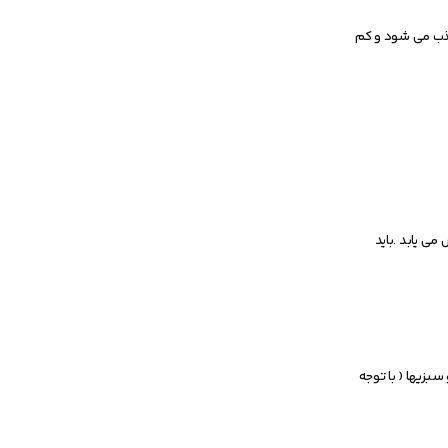
 جذب می شود و کم
افزایش می یابد .باید
و سبزیها ( با توجه