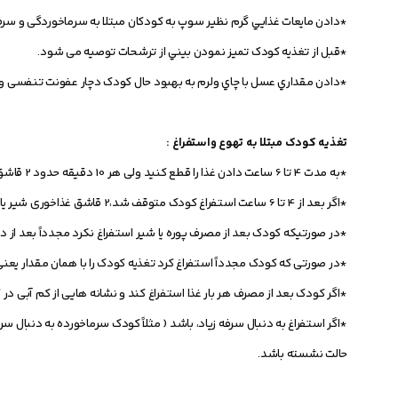
*دادن مايعات غذايي گرم نظير سوپ به کودکان مبتلا به سرماخوردگی و سرفه
*قبل از تغذيه کودک تميز نمودن بيني از ترشحات توصیه می شود.
*دادن مقداري عسل با چاي ولرم به بهبود حال کودک دچار عفونت تنفسی و 
تغذیه کودک مبتلا به تهوع واستفراغ :
*به مدت 4 تا 6 ساعت دادن غذا را قطع کنید ولی هر 10 دقیقه حدود 2 قاشق چای خوری مایعات به کودک داده شود.
*اگر بعد از 4 تا 6 ساعت استفراغ کودک متوقف شد،2 قاشق غذاخوری شیر یا پوره نسبتاً رقیق به کودک بدهید.
*در صورتیکه کودک بعد از مصرف پوره یا شیر استفراغ نکرد مجدداً بعد از دو
*در صورتی که کودک مجدداً استفراغ کرد تغذیه کودک را با همان مقدار یعنی 2 قاشق چای خوری مایعات شروع کنی
*اگر کودک بعد از مصرف هر بار غذا استفراغ کند و نشانه هایی از کم آبی در 
*اگر استفراغ به دنبال سرفه زیاد، باشد ( مثلاً کودک سرماخورده به دنبال س
حالت نشسته باشد.