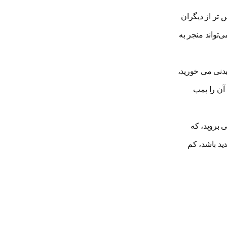
تر از دیگران
‌تواند منجر به
 اونس تعریف می شود. . اگر نوشیدنی می خورید،
نید آن را پمپ
 بروید، که
ید باشد، کم