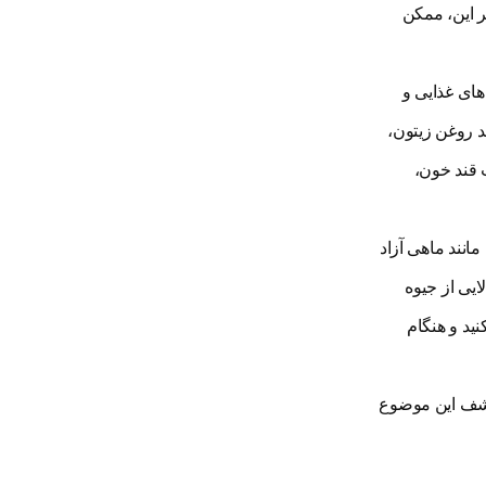
ر این، ممکن
های غذایی و
ند روغن زیتون،
ت قند خون،
یژه ماهی های چرب مانند ماهی آزاد
 حاوی سطوح بالایی از جیوه
ا چاپ کنید و هنگام
 MyPlate دارد که می تواند به شما در کشف این موضوع