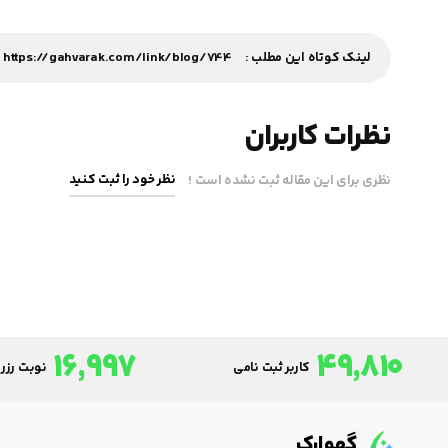
لینک کوتاه این مطلب :
https://gahvarak.com/link/blog/744
نظرات کاربران
نظر خود را ثبت کنید
نظری برای این مقاله ثبت نشده است !
16,997
49,810
کاربر ثبت نامی
نوبت رزرو
گهوارک