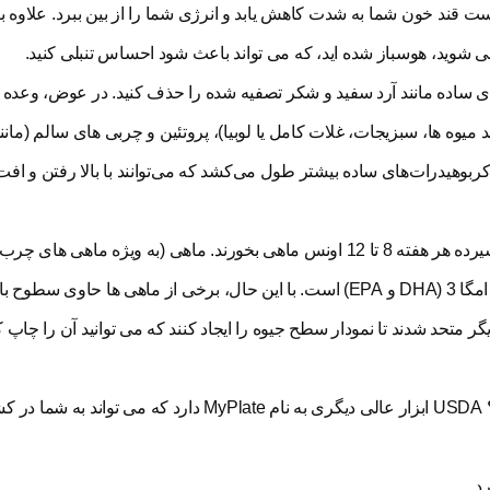
ت قند خون شما به شدت کاهش یابد و انرژی شما را از بین ببرد. علاوه ب
می شوید، هوسباز شده اید، که می تواند باعث شود احساس تنبلی کنید.
ای ساده مانند آرد سفید و شکر تصفیه شده را حذف کنید. در عوض، وعده 
د میوه ها، سبزیجات، غلات کامل یا لوبیا)، پروتئین و چربی های سالم (مان
 کربوهیدرات‌های ساده بیشتر طول می‌کشد که می‌توانند با بالا رفتن و اف
نکته ای در مورد ماهی: کارشناسان توصیه می کنند که مادران شیرده هر هفته 8 تا 12 اونس ماهی بخورند. ماهی (به و
وحشی) منبع تغذیه ای پروتئین، مواد مغذی و دو اسید چرب مهم امگا 3 (DHA و EPA) است. با این حال، برخی از ماهی ها
ی کمک به شما در انتخاب عاقلانه، FDA و EPA با یکدیگر متحد شدند تا نمودار سطح جیوه را ایجاد کنند که می توانید آن ر
آیا نمی دانید چه مقدار پروتئین و انواع دیگر مواد غذایی نیاز دارید؟ USDA ابزار عالی دیگری به نام
د.