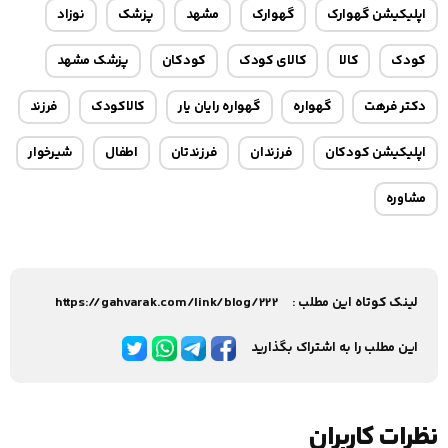
اپلیکیشن گهوارک
گهوارک
مشهد
پزشک
نوزاد
کودک
کالا
کالای کودک
کودکان
پزشک مشهد
دکتر فرهت
گهواره
گهواره رایان یار
کالاکودک
فرزند
اپلیکیشن کودکان
فرزندان
فرزندتان
اطفال
شیرخوار
مشاوره
لینک کوتاه این مطلب :
https://gahvarak.com/link/blog/222
این مطلب را به اشتراک بگذارید
نظرات کاربران