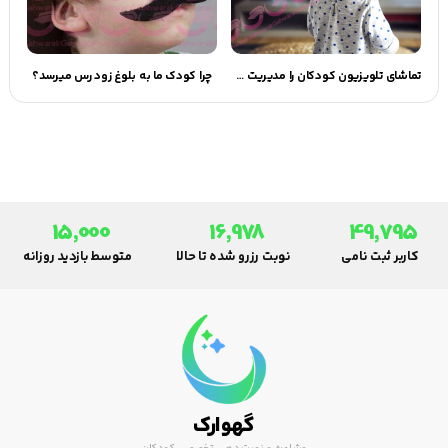
تماشای تلویزیون کودکان را مدیریت کنیم
چرا کودک ما به بلوغ زود رس میرسد؟
15,000
16,978
49,795
کاربر ثبت نامی
نوبت رزرو شده تا حالا
متوسط بازدید روزانه
گهوارک