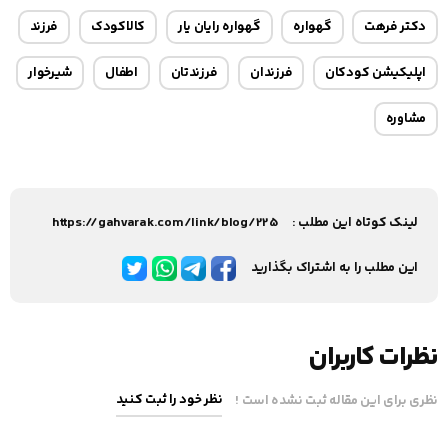
دکتر فرهت
گهواره
گهواره رایان یار
کالاکودک
فرزند
اپلیکیشن کودکان
فرزندان
فرزندتان
اطفال
شیرخوار
مشاوره
لینک کوتاه این مطلب :
https://gahvarak.com/link/blog/225
این مطلب را به اشتراک بگذارید
نظرات کاربران
نظر خود را ثبت کنید
نظری برای این مقاله ثبت نشده است !