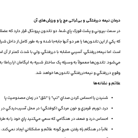
درمان نیمه دررفتگی و بی‌ثباتی مچ پا و ورزش‌های آن
در سمت بيروني و پشت قوزک پاي شما، دو تاندون پرونئال قرار دارد که عضلا
که يکي از اين تاندون‌ها يا هر دو آنها جابه‌جا شده و به طور کامل از داخل 
است. اما نيمه‌دررفتگي، آسيبي مشابه با دررفتگي، ولي با شدت کمتر از آن اس
مي‌شود. تاندون‌ها معمولاً به وسيله يک ساختار شبيه به ليگامان (يا رباط) ب
وقوع دررفتگي و نيمه‌دررفتگي تاندون‌ها خواهد شد.
علائم و نشانه‌ها
شنيدن يا احساس کردن صداي "تپ" يا "تلق" در زمان مصدوميت پا
درد، تورم، قرمزي و خون مردگي (کوفتگي) در محل آسيب‌ديدگي در ق
احساس درد و ضعف در هنگامي که سعي مي‌کنيد پاي خود را به ط
غالباً در هنگام راه رفتن، هيچ گونه علائم و مشکلاتي ايجاد نمي‌ک