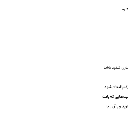
 قدري شديد باشد
ک پا انجام شود.
 يک بار و نيز بلافاصله بعد از فعاليت‌هايي که باعث
ذاريد و يا آن را با