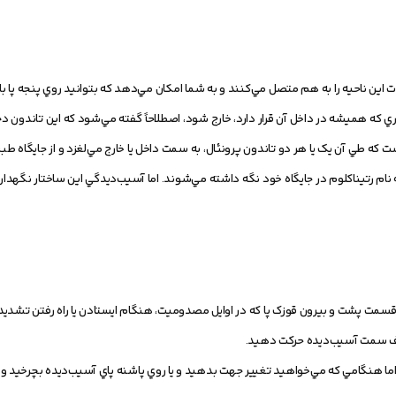
ت اين ناحيه را به هم متصل مي‌کنند و به شما امکان مي‌دهد که بتوانيد روي پنجه پا 
شياري که هميشه در داخل آن قرار دارد، خارج شود، اصطلاحاً گفته مي‌شود که اين تاندون 
ت که طي آن يک يا هر دو تاندون پرونئال، به سمت داخل يا خارج مي‌لغزد و از جايگاه طب
ه نام رتيناکلوم در جايگاه خود نگه داشته مي‌شوند. اما آسيب‌ديدگي اين ساختار نگهدار
سمت پشت و بيرون قوزک پا که در اوايل مصدوميت، هنگام ايستادن يا راه رفتن تشديد
رف سمت آسيب‌ديده حرکت دهيد.
ند، اما هنگامي که مي‌خواهيد تغيير جهت بدهيد و يا روي پاشنه پاي آسيب‌ديده بچرخيد