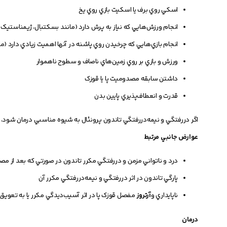
اسکي روي برف يا اسکيت بازي روي يخ
انجام ورزش‌هايي که نياز به پرش دارد (مانند بسکتبال، ژيمناستيک و
انجام بازي‌هايي که چرخيدن روي پاشنه در آنها اهميت زيادي دارد (ما
ورزش و بازي بر روي زمين‌هاي ناصاف و سطوح ناهموار
داشتن سابقه مصدوميت پا يا قوزک
قدرت و انعطاف‌پذيري پايين بدن
اگر دررفتگي و نيمه‌دررفتگي تاندون پرونئال به شيوه مناسبي درمان شود، م
عوارض جانبي مرتبط
درد و ناتواني مزمن و دررفتگي مکرر تاندون در صورتي که بعد از مصد
پارگي تاندون در اثر دررفتگي و نيمه‌دررفتگي مکرر آن
ناپايداري و
آرتروز
مفصل قوزک پا در اثر آسيب‌ديدگي مکرر يا به تعويق 
درمان