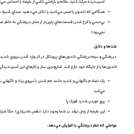
آسيب‌ديده حرکت کنيد، علائم و ناراحتي ناشي از عارضه را احساس مي‌ک
هنگامي که تاندون را لمس مي‌کنيد يا تکان مي‌دهيد، صداي شبيه به 
بي‌حسي يا کرخ شدن قسمت‌هاي پايين‌تر از محل دررفتگي به خاطر ضرب
نمي‌رود).
علت‌ها و دلایل
دررفتگي و نيمه‌دررفتگي تاندون‌هاي پرونئال در اثر وارد آمدن نيروي شديد ب
تاندون‌ها را از جايگاه خود خارج کند. شايع‌ترين ساز و کارهاي اين آسيب‌ديدگي
يک تصادم ناگهاني و شديد مانند خم شدن با نيروي زياد و ناگهاني ب
مي‌کند.
پيچ خوردن شديد قوزک پا
اين عارضه از زمان تولد در شما وجود دارد (نقص مادرزادي). مثلاً شي
عواملي که خطر دررفتگي را افزايش مي‌دهد: