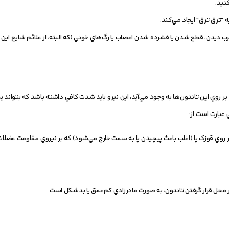
نيد.
"ترق ترق" ايجاد مي‌کند.
 ديدن، قطع شدن يا فشرده شدن اعصاب يا رگ‌هاي خوني (که البته، از علائم شايع اين 
ر روي اين تاندون‌ها به وجود مي‌آيد، اين نيرو بايد شدت کافي داشته باشد که بتواند يک
 عبارت است از:
ر روي قوزک پا (اغلب باعث پيچيدن پا به سمت خارج مي‌شود) که بر نيروي مقاومت عضلات
ار محل قرار گرفتن تاندون، به صورت مادرزادي کم‌عمق يا بدشکل است.