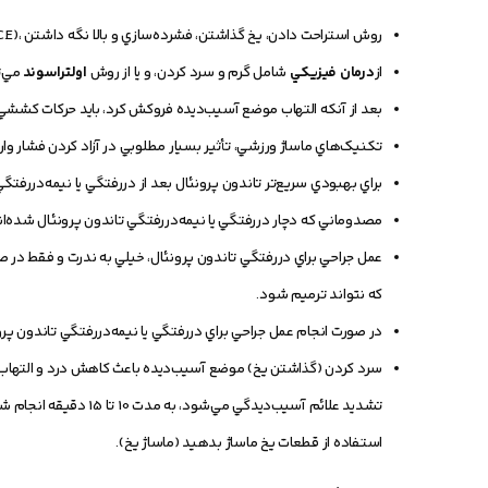
روش استراحت دادن، يخ گذاشتن، فشرده‌سازي و بالا نگه داشتن ،(R.I.C.E) بايد براي همه مصدوميني که دچار دررفتگي يا نيمه‌دررفتگي تاندون شده‌اند، اجرا شود.
از
درمان فيزيکي
شامل گرم و سرد کردن، و يا از روش
اولتراسوند
مي‌ت
بعد از آنکه التهاب موضع آسيب‌ديده فروکش کرد، بايد حرکات کششي 
تکنيک‌هاي ماساژ ورزشي، تأثير بسيار مطلوبي در آزاد کردن فشار وارد
براي بهبودي سريع‌تر تاندون پرونئال بعد از دررفتگي يا نيمه‌دررفتگي
مصدوماني که دچار دررفتگي يا نيمه‌دررفتگي تاندون پرونئال شده‌ان
عمل جراحي براي دررفتگي تاندون پرونئال، خيلي به ندرت و فقط در ص
که نتواند ترميم شود.
در صورت انجام عمل جراحي براي دررفتگي يا نيمه‌دررفتگي تاندون پرون
تشديد علائم آسيب‌ديدگي
استفاده از قطعات يخ ماساژ بدهيد (ماساژ يخ).