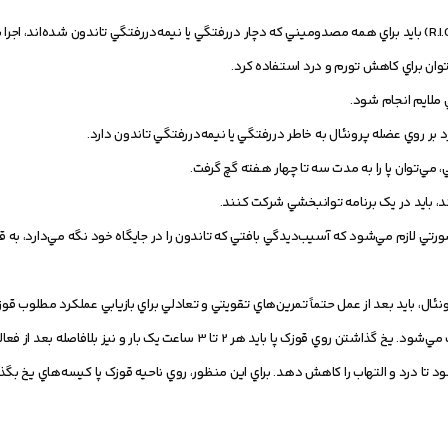
وان براي کاهش تورم و درد استفاده کرد.
ملايم انجام شود.
 بر روي عضله پرونئال به خاطر دررفتگي يا نيمه‌دررفتگي تاندون دارد.
، مي‌توان پا را به مدت سه تا چهار هفته گچ گرفت.
د، بايد در يک برنامه توانبخشي شرکت کنند.
ورتي لازم مي‌شود که آسيب‌ديدگي بافتي که تاندون را در جايگاه خود نگه مي‌دارد، به
ئال، بايد بعد از عمل حتماً تمرين‌هاي تقويتي و تعادلي براي بازيابي عملکرد مطلوب قوز
سرد کردن (گذاشتن يخ) موضع آسيب‌ديده باعث کاهش درد و التهاب مي‌شود. يخ گذاشتن روي قوزک پا بايد هر 2 تا 3 ساعت
 مي‌شود، به مدت 10 تا 15 دقيقه انجام شود تا درد و التهاب را کاهش دهد. براي اين منظور، روي ناحيه قوزک پا کيسه‌هاي يخ بگ