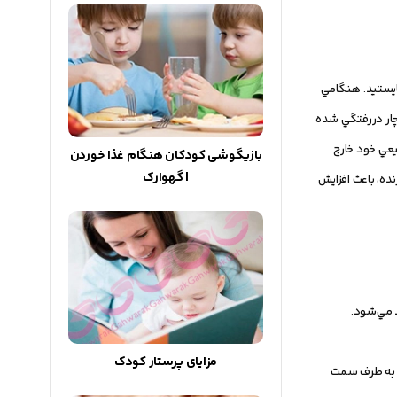
بايستيد. هنگامي
دچار دررفتگي شده
يعي خود خارج
بازیگوشی کودکان هنگام غذا خوردن
| گهوارک
نده، باعث افزايش
 مي‌شود.
مزایای پرستار کودک
 و به طرف سمت