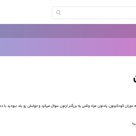
ه دوران کودکیتون، یادتون میاد وقتی یه بزرگتر ازتون سوال میکرد و جوابش رو بلد نبودید با ده
د؟