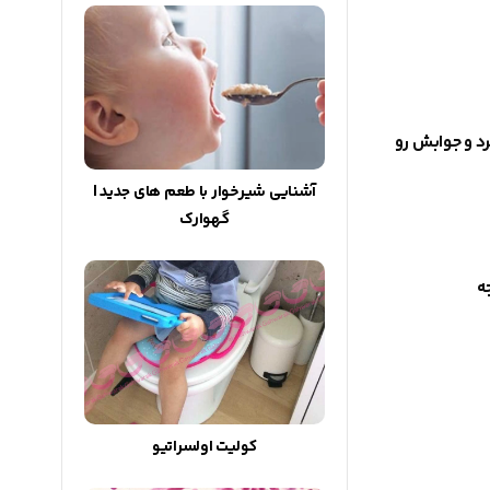
رد و جوابش رو
آشنایی شیرخوار با طعم های جدید |
گهوارک
ه
کولیت اولسراتیو