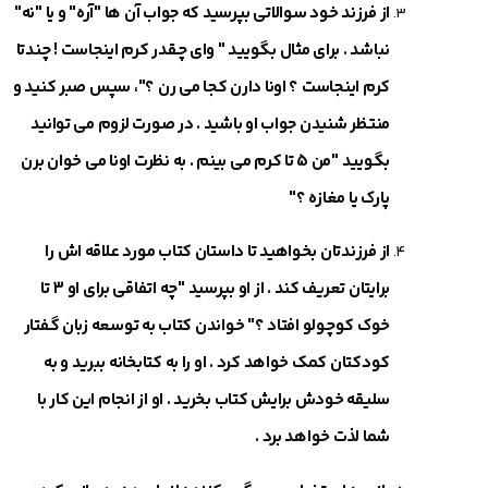
از فرزند خود سوالاتی بپرسید که جواب آن ها "آره" و یا "نه"
نباشد . برای مثال بگویید " وای چقدر کرم اینجاست ! چندتا
کرم اینجاست ؟ اونا دارن کجا می ‎رن ؟"، سپس صبر کنید و
منتظر شنیدن جواب او باشید . در صورت لزوم می ‎توانید
بگویید "من 5 تا کرم می ‎بینم . به نظرت اونا می ‎خوان برن
پارک یا مغازه ؟"
از فرزندتان بخواهید تا داستان کتاب مورد علاقه اش را
برایتان تعریف کند . از او بپرسید "چه اتفاقی برای او 3 تا
خوک کوچولو افتاد ؟" خواندن کتاب به توسعه زبان گفتار
کودکتان کمک خواهد کرد . او را به کتابخانه ببرید و به
سلیقه خودش برایش کتاب بخرید . او از انجام این کار با
شما لذت خواهد برد .