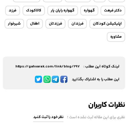
دکتر فرهت
گهواره
گهواره رایان یار
کالاکودک
فرزند
اپلیکیشن کودکان
فرزندان
فرزندتان
اطفال
شیرخوار
مشاوره
لینک کوتاه این مطلب :
https://gahvarak.com/link/blog/297
این مطلب را به اشتراک بگذارید
نظرات کاربران
نظر خود را ثبت کنید
نظری برای این مقاله ثبت نشده است !