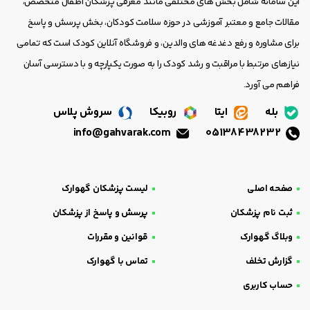
این سامانه شامل بخش های مختلفی مانند معرفی پزشکان اطفال متخصص،
مقالات جامع و معتبر آموزشی در حوزه سلامت کودکان، بخش پرسش و پاسخ
برای مشاوره و رفع دغدغه های والدین، و فروشگاه آنلاین کودک است که تمامی
نیازهای مرتبط با مراقبت و رشد کودک را به صورت یکپارچه و با دسترسی آسان
فراهم می آورد.
بله
ایتا
روبیکا
سروش پلاس
info@gahvarak.com
05138438232
صفحه اصلی
لیست پزشکان گهوارک
ثبت نام پزشکان
پرسش و پاسخ از پزشکان
وبلاگ گهوارک
قوانین و مقررات
گزارش تخلف
تماس با گهوارک
حساب کاربری