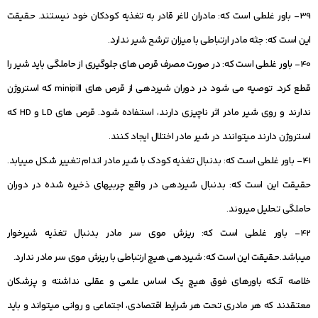
39- باور غلطی است که: مادران لاغر قادر به تغذیه کودکان خود نیستند. حقیقت
این است که: جثه مادر ارتباطی با میزان ترشح شیر ندارد.
40- باور غلطی است که: در صورت مصرف قرص‏ های جلوگیری از حاملگی باید شیر را
قطع کرد. توصیه می‏ شود در دوران شیردهی از قرص های minipill که استروژن
ندارند و روی شیر مادر اثر ناچیزی دارند، استفاده شود. قرص ‏های LD و
HD که
استروژن دارند می‏توانند در شیر مادر اختلال ایجاد کنند.
41- باور غلطی است که: بدنبال تغذیه کودک با شیر مادر اندام تغییر شکل می‏یابد.
حقیقت این است که: بدنبال شیردهی در واقع چربی‏های ذخیره شده در دوران
حاملگی تحلیل می‏روند.
42- باور غلطی است که: ریزش موی سر مادر بدنبال تغذیه شیرخوار
می‏باشد.حقیقت این است که: شیردهی هیچ ارتباطی با ریزش موی سر مادر ندارد.
خلاصه آنکه باورهای فوق هیچ یک اساس علمی و عقلی نداشته و پزشکان
معتقدند که هر مادری تحت هر شرایط اقتصادی، اجتماعی و روانی می‏تواند و باید