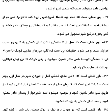
که: با شیر دادن، مادر آرامش بیشتری می‏یابد. البته توجه داشته باشید اضطراب و
ناراحتی مادر می‏تواند سبب کم شدن شیر او شود.
32- باور غلطی است که: مادر باید فاصله شیردهی را زیاد کند تا تولید شیر در او
بیشتر شود. حقیقت این است که: هر چقدر کودک بیشتر زیر پستان مادر باشد و
شیر بخورد ترشح شیر تسهیل می‏ شود.
33- باور غلطی است که: قبل از 4 ماهگی دادن غذای کمکی به شیرخوار سبب
افزایش رشد او می ‏شود. حقیقت این است که: کلیه نیازهای غذایی کودک تا سن 4
الی 6 ماهگی توسط شیر مادر تامین می‏شود و بدن کودک تا این زمان توانایی
دریافت غذاهای دیگر را ندارد.
34- باور غلطی است که: دادن غذای کمکی قبل از خوردن شیر در سال اول بهتر
است. حقیقت این است که: تا پایان سال او باید قسمت اصلی نیاز غذایی کودک از
طریق شیر مادر تامین شود و توصیه می‏شود ابتدا شیرخوار از پستان مادر تغذیه
شود و بعد غذای کمکی به وی داده شود.
35- باور غلطی است که: در صورت بروز ترک در نوک پستان باید شیر را قطع کرد.