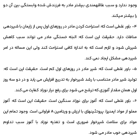
وجود ندارد و سبب علاقه‏مندی بیشتر مادر به فرزندش شده وابستگی بین آن دو
را بیشتر میکند.
4- باور غلطی است که: استراحت کردن مادر در روزهای اول پس از زایمان با شیردهی
منافات دارد. حقیقت این است که: البته خستگی مادر می تواند سبب کاهش
شیرش شود و لازم است که به اندازه کافی استراحت کند ولی این مساله در امر
شیردهی مشکل ایجاد نمی کند.
5- باور غلطی است که: شیر مادر در روزهای اول کم است. حقیقت این است که:
تولید شیر مادر متناسب با رشد شیرخوار به تدریج افزایش می یابد و در دو سه روز
اول همان مقدار آغوزی که ترشح می شود برای رفع نیاز نوزاد کفایت می کند.
6- باور غلطی است که: آغوز برای نوزاد سنگین است. حقیقت این است که: آغوز
مملو از مواد ایمنی‏زا، پروتئین‏های با ارزش و ویتامین A فراوانی است. وجود تمام این
مواد برای سلامت شیرخوار ضروری است و تغذیه نوزاد با آغوز سبب تداوم
شیردهی خوب مادر می شود.