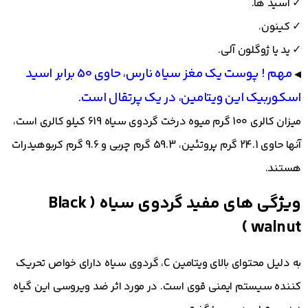
✓ اسید ها.
✓ کینون.
✓ ید یا ژوگلون آلی.
مهم ! پوست یک مغز سیاه نارس، حاوی 50 برابر اسید
◀
اسکوربیک این ویتامین، در یک پرتقال است.
میزان کالری 100 گرم میوه درخت گردوی سیاه 619 کیلو کالری است،
آنها حاوی 24.1 گرم پروتئین، 59.3 گرم چربی و 9.6 گرم کربوهیدرات
هستند.
ویژگی های مفید گردوی سیاه ( Black
walnut )
به دلیل محتوای بالای ویتامین C، گردوی سیاه دارای خواص تحریک
کننده سیستم ایمنی قوی است. در مورد اثر ضد ویروسی این گیاه