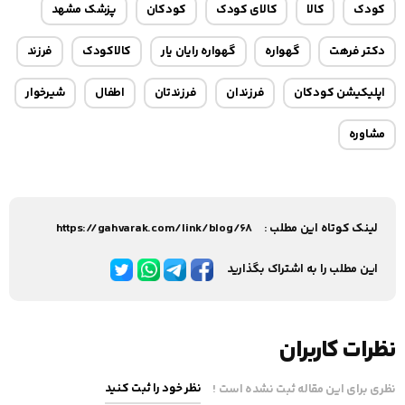
کودک
کالا
کالای کودک
کودکان
پزشک مشهد
دکتر فرهت
گهواره
گهواره رایان یار
کالاکودک
فرزند
اپلیکیشن کودکان
فرزندان
فرزندتان
اطفال
شیرخوار
مشاوره
لینک کوتاه این مطلب :
https://gahvarak.com/link/blog/68
این مطلب را به اشتراک بگذارید
نظرات کاربران
نظر خود را ثبت کنید
نظری برای این مقاله ثبت نشده است !