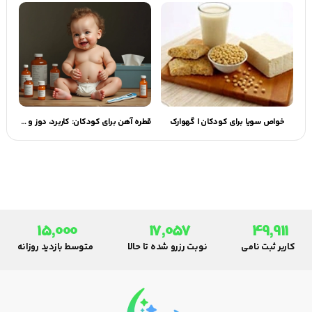
خواص سویا برای کودکان | گهوارک
قطره آهن برای کودکان: کاربرد، دوز و نکات ایمنی
15,000
17,057
49,911
کاربر ثبت نامی
نوبت رزرو شده تا حالا
متوسط بازدید روزانه