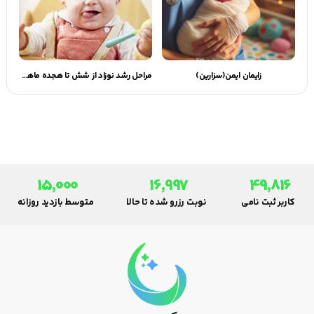
زایمان ایمن(سزارین)
مراحل رشد نوزاد از شش تا هجده ماهگی | گهوارک
15,000
16,997
49,816
کاربر ثبت نامی
نوبت رزرو شده تا حالا
متوسط بازدید روزانه