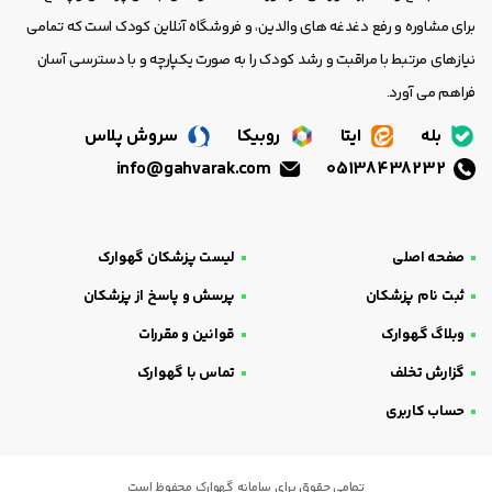
برای مشاوره و رفع دغدغه های والدین، و فروشگاه آنلاین کودک است که تمامی
نیازهای مرتبط با مراقبت و رشد کودک را به صورت یکپارچه و با دسترسی آسان
فراهم می آورد.
بله
ایتا
روبیکا
سروش پلاس
info@gahvarak.com
05138438232
صفحه اصلی
لیست پزشکان گهوارک
ثبت نام پزشکان
پرسش و پاسخ از پزشکان
وبلاگ گهوارک
قوانین و مقررات
گزارش تخلف
تماس با گهوارک
حساب کاربری
تمامی حقوق برای سامانه گهوارک محفوظ است